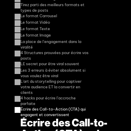
Tirez parti des meilleurs formats et 
types de posts
Le format Carrousel
Le format Vidéo
Le format Texte
Le format Image
La place de l’engagement dans la 
viralité
4 Structures prouvées pour écrire vos 
posts
LE secret pour être viral souvent
Les 3 erreurs à éviter absolument si 
vous voulez être viral
L'art du storytelling pour captiver 
votre audience ET la convertir en 
clients
4 hacks pour écrire l’accroche 
parfaite
Écrire des Call-to-Action (CTA) qui 
engagent et convertissent
Écrire des Call-to-