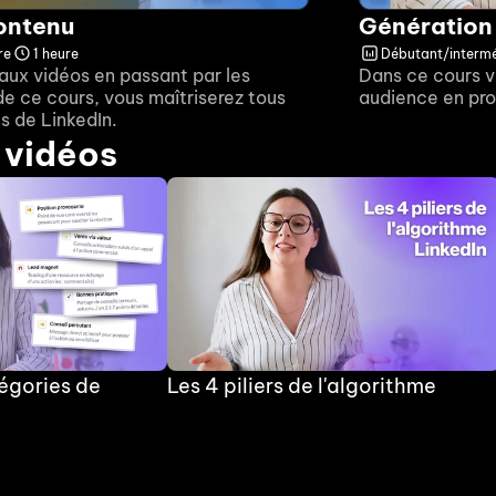
ontenu
Génération
re
1 heure
Débutant/intermé
aux vidéos en passant par les 
Dans ce cours v
 de ce cours, vous maîtriserez tous 
audience en pro
ts de LinkedIn.
 vidéos
́gories de 
Les 4 piliers de l'algorithme