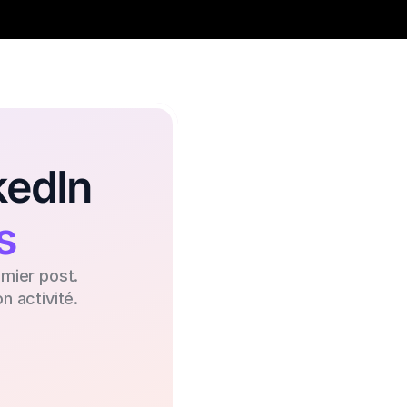
edIn 
s
emier post. 
 activité.