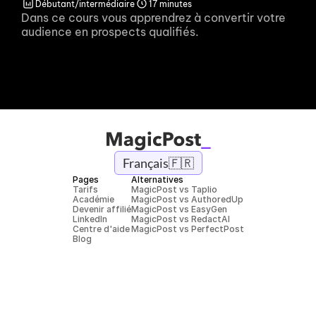
Débutant/intermédiaire
17 minutes
Dans ce cours vous apprendrez à convertir votre 
audience en prospects qualifiés.
Français
🇫🇷
Pages
Alternatives
Tarifs
MagicPost vs Taplio
Académie
MagicPost vs AuthoredUp
Devenir affilié
MagicPost vs EasyGen
LinkedIn
MagicPost vs RedactAI
Centre d'aide
MagicPost vs PerfectPost
Blog