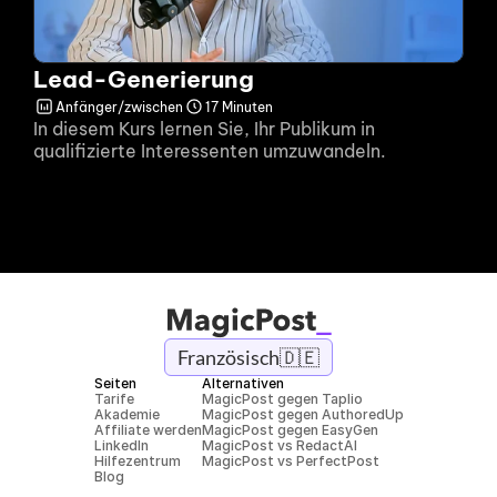
Lead-Generierung
Anfänger/zwischen
17 Minuten
In diesem Kurs lernen Sie, Ihr Publikum in 
qualifizierte Interessenten umzuwandeln.
Französisch
🇩🇪
Seiten
Alternativen
Tarife
MagicPost gegen Taplio
Akademie
MagicPost gegen AuthoredUp
Affiliate werden
MagicPost gegen EasyGen
LinkedIn
MagicPost vs RedactAI
Hilfezentrum
MagicPost vs PerfectPost
Blog