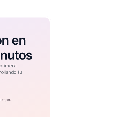
n en 
inutos
primera 
llando tu 
iempo.