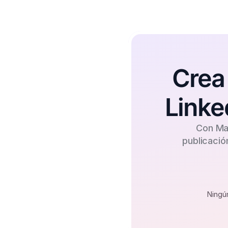
Crea 
Linke
 Con Ma
publicació
Ningú