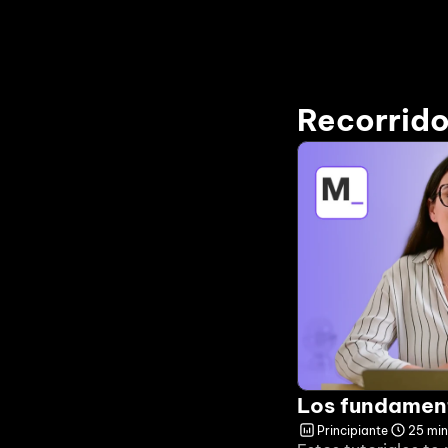
Recorrid
Los fundamen
Principiante
25 min