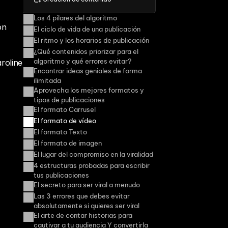
Los 4 pilares del algoritmo
n 
El ciclo de vida de una publicación
El ritmo y los horarios de publicación
¿Qué contenidos priorizar para el 
algoritmo y qué errores evitar?
oline 
Encontrar ideas geniales de forma 
ilimitada
Aprovecha los mejores formatos y 
tipos de publicaciones
El formato Carrusel
El formato de vídeo
El formato Texto
El formato de imagen
El lugar del compromiso en la viralidad
4 estructuras probadas para escribir 
tus publicaciones
El secreto para ser viral a menudo
Las 3 errores que debes evitar 
absolutamente si quieres ser viral
El arte de contar historias para 
cautivar a tu audiencia Y convertirla 