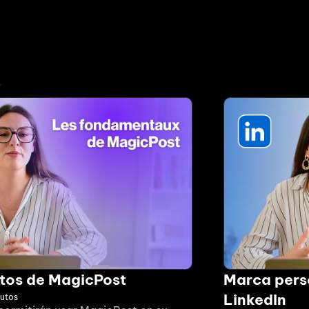
o
tos de MagicPost
Marca perso
LinkedIn
utos