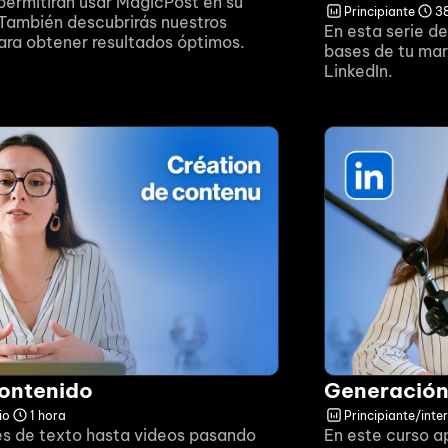
 permitirán usar MagicPost en su 
Principiante
3
También descubrirás nuestros 
En esta serie de
ara obtener resultados óptimos.
bases de tu marc
LinkedIn.
contenido
Generación
io
1 hora
Principiante/int
s de texto hasta videos pasando 
En este curso ap