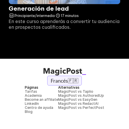
Generación de lead
Principiante/intermedio
17 minutos
En este curso aprenderás a convertir tu audiencia 
en prospectos cualificados.
Francés
🇫🇷
Páginas
Alternativas
Tarifas
MagicPost vs Taplio
Academia
MagicPost vs AuthoredUp
Become an affiliate
MagicPost vs EasyGen
LinkedIn
MagicPost vs RedactAI
Centro de ayuda
MagicPost vs PerfectPost
Blog