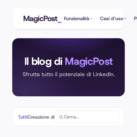
MagicPost
Funzionalità
Casi d’uso
P
Il blog di
MagicPost
Sfrutta tutto il potenziale di LinkedIn.
Tutti
Creazione di contenuti
Ottimizzazione del profilo
An