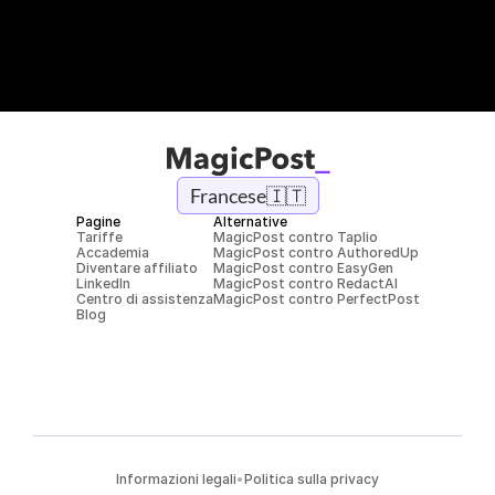
Francese
🇮🇹
Pagine
Alternative
Tariffe
MagicPost contro Taplio
Accademia
MagicPost contro AuthoredUp
Diventare affiliato
MagicPost contro EasyGen
LinkedIn
MagicPost contro RedactAI
Centro di assistenza
MagicPost contro PerfectPost
Blog
Informazioni legali
•
Politica sulla privacy