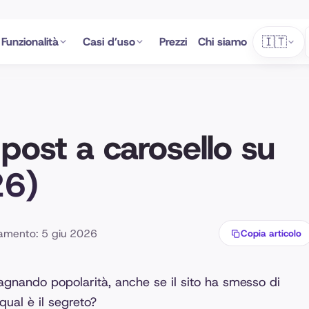
🇮🇹
Funzionalità
Casi d’uso
Prezzi
Chi siamo
post a carosello su
26)
amento: 5 giu 2026
Copia articolo
agnando popolarità, anche se il sito ha smesso di
qual è il segreto?