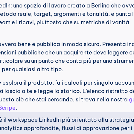
edIn: uno spazio di lavoro creato a Berlino che avvo
metodo reale, target, argomenti e tonalità, e punta l'
eam e i ricavi, piuttosto che su metriche di vanità 
vvero bene e pubblica in modo sicuro. Presenta inol
ensioni pubbliche che un acquirente deve leggere co
articolare su un punto che conta più per uno strumen
per qualsiasi altro tipo.
esplora il prodotto, fa i calcoli per singolo accoun
i lascia a te e legge lo storico. L'elenco ristretto de
uesto ciò che stai cercando, si trova nella nostra 
gu
 Scripe
.
è il workspace LinkedIn più orientato alla strategia (
nalytics approfondite, flussi di approvazione per i 