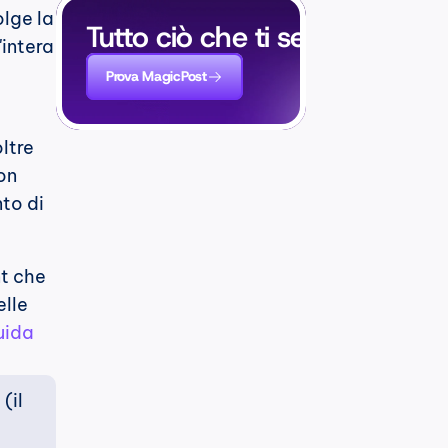
lge la 
Tutto ciò che ti serve per cre
intera 
Prova MagicPost
tre 
n 
to di 
t che 
lle 
ida 
il 