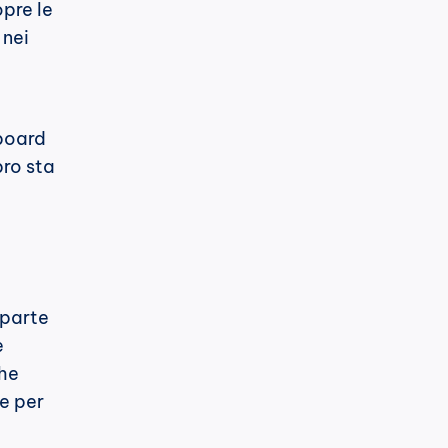
pre le 
nei 
board 
ro sta 
parte 
 
he 
e per 