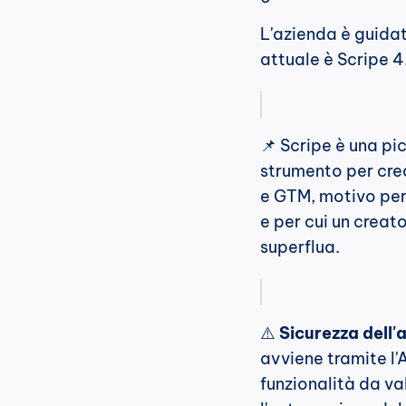
L'azienda è guidat
attuale è Scripe 4
📌 Scripe è una pi
strumento per crea
e GTM, motivo per c
e per cui un creat
superflua.
⚠️ 
Sicurezza dell'
avviene tramite l'A
funzionalità da va