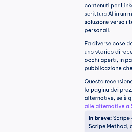
contenuti per Link
scrittura AI in un 
soluzione verso i t
personali.
Fa diverse cose da
uno storico di rec
occhi aperti, in p
pubblicazione che 
Questa recensione 
la pagina dei prezz
alternative, se è q
alle alternative a
In breve:
 Scripe 
Scripe Method, a