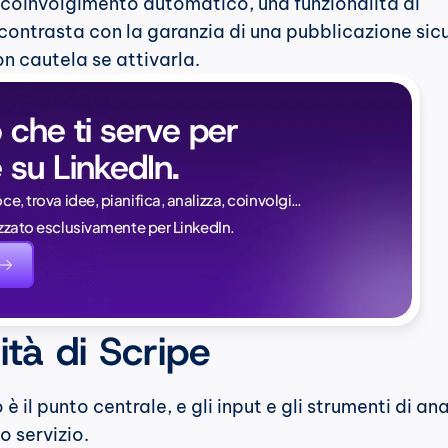
coinvolgimento automatico, una funzionalità di 
ntrasta con la garanzia di una pubblicazione sicur
n cautela se attivarla.
 che ti serve per 
 su LinkedIn.
Naïlé Tita
oce, trova idee, pianifica, analizza, coinvolgi…
CEO @ Magi
lizzato esclusivamente per LinkedIn.
evidente.
saperlo:
ità di Scripe
o è il punto centrale, e gli input e gli strumenti di anal
o servizio.