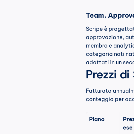
Team, Approv
Scripe è progettato
approvazione, auto
membro e analytics
categoria nati na
adattati in un s
Prezzi di
Fatturato annualme
conteggio per acco
Piano
Pre
ese