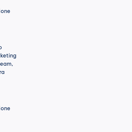
one 
 
keting 
team, 
a 
ione 