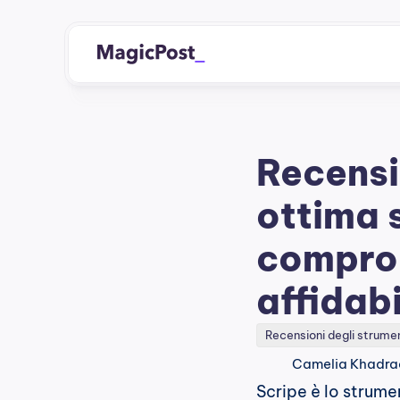
Recensi
ottima 
comprom
affidabi
Recensioni degli strume
Camelia Khadra
Scripe è lo strume