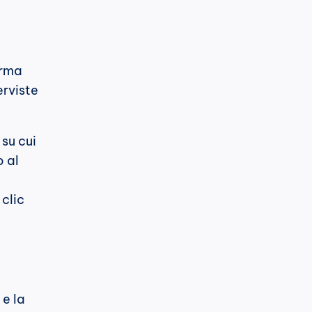
rma 
rviste 
su cui 
 al 
lic 
e la 