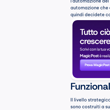
l'automazione del 
automazione che co
quindi decidete co
Tutto ciò
crescere
Scrivi con la tua v
MagicPost
 è rea
Prova MagicPost
Funzional
Il livello strategic
sono costruiti a su