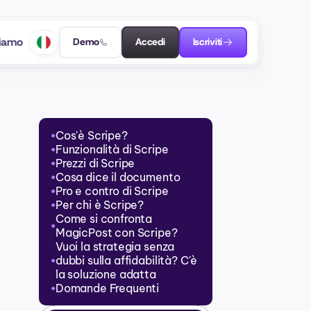
siamo
Demo
Accedi
Iscriviti
Cos'è Scripe?
●
Funzionalità di Scripe
●
Prezzi di Scripe
●
Cosa dice il documento
●
Pro e contro di Scripe
●
Per chi è Scripe?
●
Come si confronta 
●
MagicPost con Scripe?
Vuoi la strategia senza 
dubbi sulla affidabilità? C'è 
●
la soluzione adatta
Domande Frequenti
●