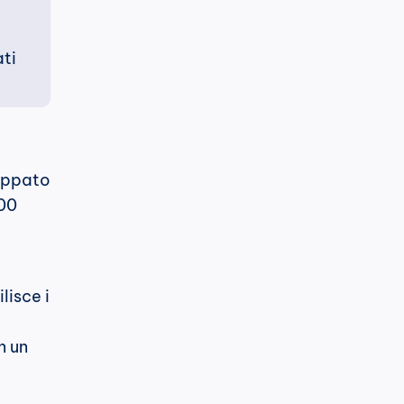
i 
uppato 
00 
isce i 
 un 