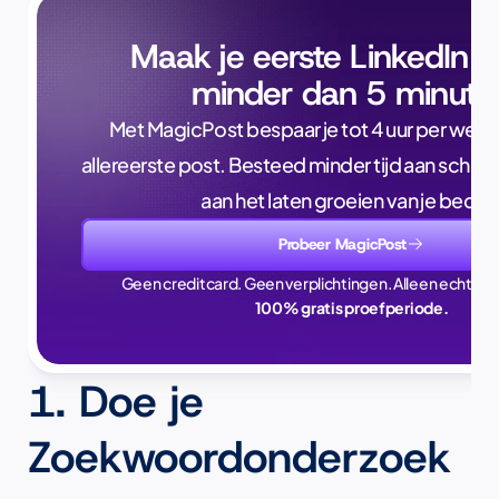
Maak je eerste LinkedIn p
minder dan 5 minute
Met MagicPost bespaar je tot 4 uur per week, a
allereerste post. Besteed minder tijd aan schrijve
aan het laten groeien van je bedrijf
Probeer MagicPost
Geen creditcard. Geen verplichtingen. Alleen echte ti
100% gratis proefperiode.
1. Doe je 
Zoekwoordonderzoek