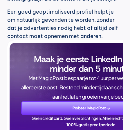
Een goed geoptimaliseerd profiel helpt je 
om natuurlijk gevonden te worden, zonder 
dat je advertenties nodig hebt of altijd zelf 
contact moet opnemen met anderen.
Maak je eerste LinkedIn p
minder dan 5 minute
Met MagicPost bespaar je tot 4 uur per week, a
allereerste post. Besteed minder tijd aan schrijve
aan het laten groeien van je bedrijf
Probeer MagicPost
Geen creditcard. Geen verplichtingen. Alleen echte ti
100% gratis proefperiode.