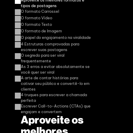
Aproveite os melhores formatos e 
tipos de postagens
O formato Carrossel
O formato Vídeo
O formato Texto
O formato de Imagem
O papel do engajamento na viralidade
4 Estruturas comprovadas para 
escrever suas postagens
O segredo para ser viral 
frequentemente
As 3 erros a evitar absolutamente se 
você quer ser viral
A arte de contar histórias para 
cativar seu público e convertê-lo em 
clientes
4 truques para escrever a chamada 
perfeita
Escrever Call-to-Actions (CTAs) que 
engajam e convertem
Aproveite os 
melhores 