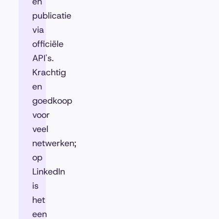
en
publicatie
via
officiële
API's.
Krachtig
en
goedkoop
voor
veel
netwerken;
op
LinkedIn
is
het
een