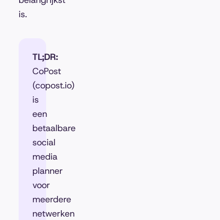
belangrijkst
is.
TL;DR:
CoPost
(copost.io)
is
een
betaalbare
social
media
planner
voor
meerdere
netwerken