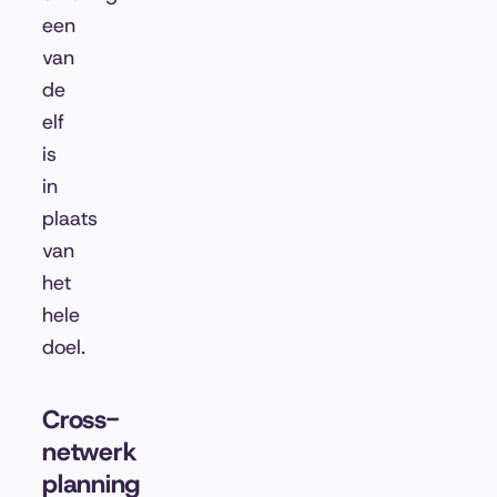
een
van
de
elf
is
in
plaats
van
het
hele
doel.
Cross-
netwerk
planning