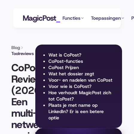
MagicPost
Functies
Toepassingen
P
Blog
Toolreviews
Wat is CoPost?
CoPost-functies
CoPost
CoPost Prijzen
Wat het dossier zegt
Review
Voor- en nadelen van CoPost
Voor wie is CoPost?
(2026):
Hoe verhoudt MagicPost zich
Een
tot CoPost?
Plaats je met name op
multi-
LinkedIn? Er is een betere
optie
netwerk