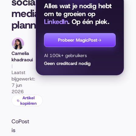
social
Alles wat je nodig hebt
media-
om te groeien op
LinkedIn
. Op één plek.
planner
Probeer MagicPost
Camelia
Al 100k+ gebruikers
khadraoui
Geen creditcard nodig
|
Laatst
bijgewerkt:
7 jun
2026
Artikel
kopiëren
CoPost
is