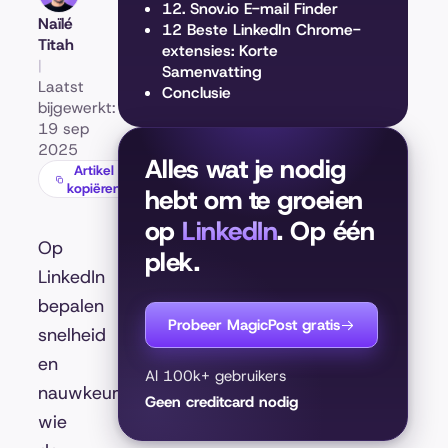
12. Snov.io E-mail Finder
Naïlé
12 Beste LinkedIn Chrome-
Titah
extensies: Korte
|
Samenvatting
Laatst
Conclusie
bijgewerkt:
19 sep
2025
Alles wat je nodig
Artikel
kopiëren
hebt om te groeien
op
LinkedIn
. Op één
Op
plek.
LinkedIn
bepalen
Probeer MagicPost gratis
snelheid
en
Al 100k+ gebruikers
nauwkeurigheid
Geen creditcard nodig
wie