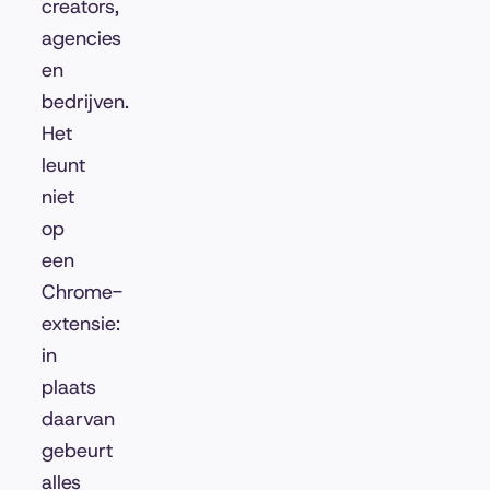
creators,
agencies
en
bedrijven.
Het
leunt
niet
op
een
Chrome-
extensie:
in
plaats
daarvan
gebeurt
alles