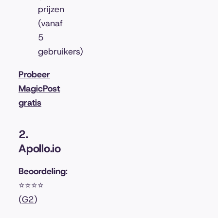
prijzen
(vanaf
5
gebruikers)
Probeer
MagicPost
gratis
2.
Apollo.io
Beoordeling
:
⭐⭐⭐⭐
(
G2
)