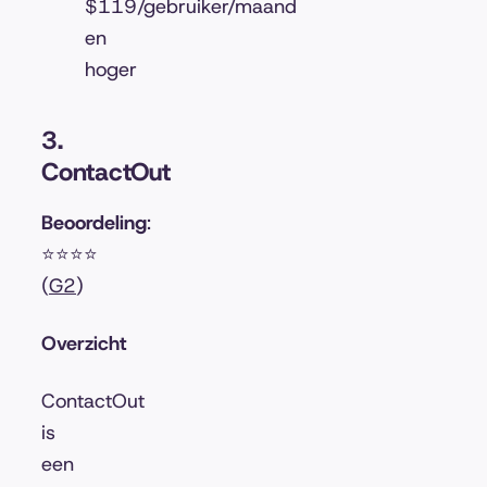
$119/gebruiker/maand
en
hoger
3.
ContactOut
Beoordeling
:
⭐⭐⭐⭐
(
G2
)
Overzicht
ContactOut
is
een