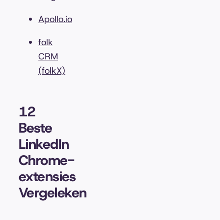
Apollo.io
folk
CRM
(folkX)
12
Beste
LinkedIn
Chrome-
extensies
Vergeleken