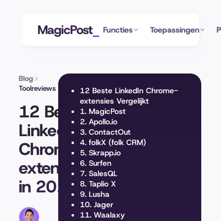
MagicPost
Functies
Toepassingen
P
Blog
Toolreviews
12 Beste LinkedIn Chrome-
extensies Vergelijkt
12 Beste
1. MagicPost
2. Apollo.io
Linkedin
3. ContactOut
4. folkX (folk CRM)
Chrome-
5. Skrapp.io
extensies
6. Surfen
7. SalesQL
in 2026
8. Taplio X
9. Lusha
10. Jager
11. Waalaxy