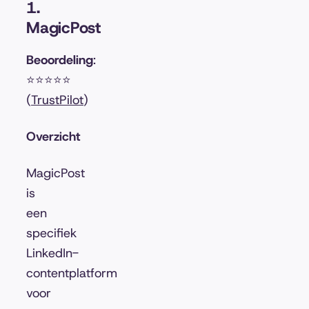
1.
MagicPost
Beoordeling
:
⭐⭐⭐⭐⭐
(
TrustPilot
)
Overzicht
MagicPost
is
een
specifiek
LinkedIn-
contentplatform
voor