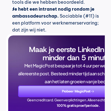
tools die we hebben beoordeeld.
Je hebt een intranet nodig rondom je 
ambassadeurschap.
 Sociabble (#11) is 
een platform voor werknemerservaring; 
dat zijn wij niet.
Maak je eerste LinkedIn p
minder dan 5 minute
Met MagicPost bespaar je tot 4 uur per week, a
allereerste post. Besteed minder tijd aan schrijve
aan het laten groeien van je bedrijf
Probeer MagicPost
Geen creditcard. Geen verplichtingen. Alleen echte ti
100% gratis proefperiode.