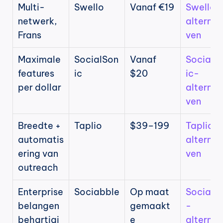
Multi-
Swello
Vanaf €19
Swello-
netwerk, 
alternat
Frans
ven
Maximale 
SocialSon
Vanaf 
SocialS
features 
ic
$20
ic-
per dollar
alternat
ven
Breedte + 
Taplio
$39–199
Taplio-
automatis
alternat
ering van 
ven
outreach
Enterprise 
Sociabble
Op maat 
Sociabb
belangen
gemaakt
-
behartigi
e
alternat