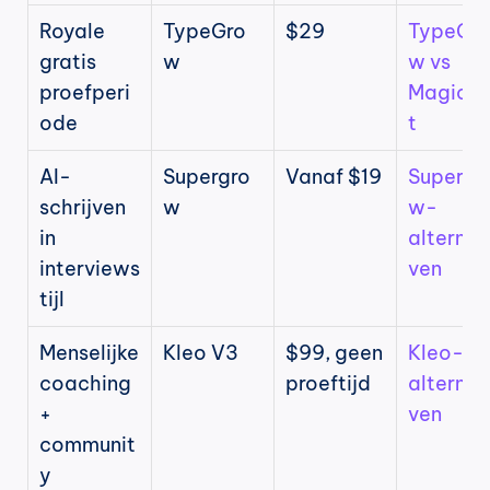
Royale 
TypeGro
$29
TypeGr
gratis 
w
w vs 
proefperi
MagicP
ode
t
AI-
Supergro
Vanaf $19
Supergr
schrijven 
w
w-
in 
alternat
interviews
ven
tijl
Menselijke 
Kleo V3
$99, geen 
Kleo-
coaching 
proeftijd
alternat
+ 
ven
communit
y