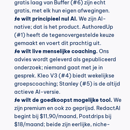
gratis laag van Buffer (#6) zijn echt 
gratis, met elk hun eigen afwegingen.
Je wilt principieel nul AI.
 We zijn AI-
native; dat is het product. AuthoredUp 
(#1) heeft de tegenovergestelde keuze 
gemaakt en voert dit prachtig uit.
Je wilt live menselijke coaching.
 Ons 
advies wordt geleverd als gepubliceerd 
onderzoek; niemand gaat met je in 
gesprek. Kleo V3 (#4) biedt wekelijkse 
groepscoaching; Stanley (#5) is de altijd 
actieve AI-versie.
Je wilt de goedkoopst mogelijke tool.
 We 
zijn premium en ook zo geprijsd. RedactAI 
begint bij $11,90/maand, Postdrips bij 
$18/maand; beide zijn eerlijke, niche-