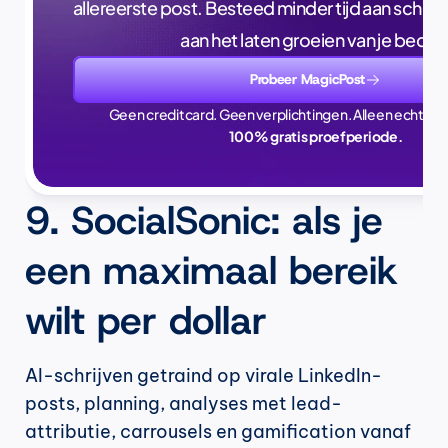
allereerste post. Besteed minder tijd aan schrijve
aan het laten groeien van je bedrijf
Probeer MagicPost
Geen creditcard. Geen verplichtingen. Alleen echte ti
100% gratis proefperiode.
9. SocialSonic: als je 
een maximaal bereik 
wilt per dollar
AI-schrijven getraind op virale LinkedIn-
posts, planning, analyses met lead-
attributie, carrousels en gamification vanaf 