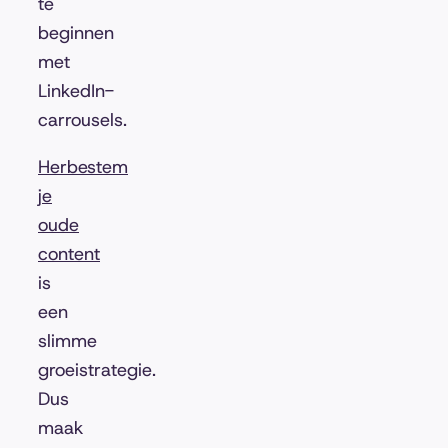
te
beginnen
met
LinkedIn-
carrousels.
Herbestem
je
oude
content
is
een
slimme
groeistrategie.
Dus
maak