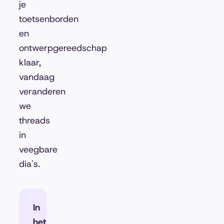
je
toetsenborden
en
ontwerpgereedschap
klaar,
vandaag
veranderen
we
threads
in
veegbare
dia's.
In
het