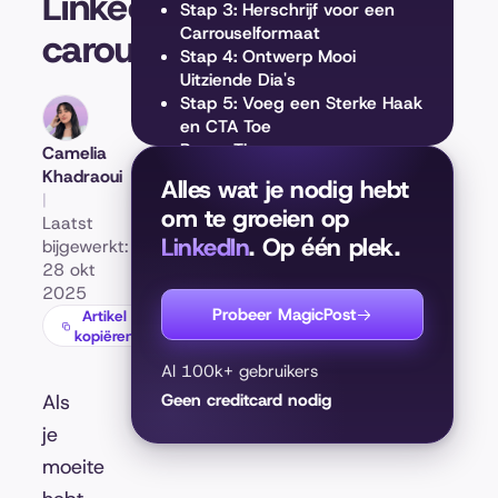
LinkedIn-
Stap 3: Herschrijf voor een
Carrouselformaat
carousels
Stap 4: Ontwerp Mooi
Uitziende Dia's
Stap 5: Voeg een Sterke Haak
en CTA Toe
Bonus Tips
Camelia
Afsluiten
Khadraoui
Alles wat je nodig hebt
|
om te groeien op
Laatst
LinkedIn
. Op één plek.
bijgewerkt:
28 okt
2025
Probeer MagicPost
Artikel
kopiëren
Al 100k+ gebruikers
Als
Geen creditcard nodig
je
moeite