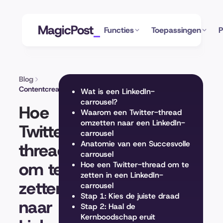
MagicPost
Functies
Toepassingen
P
Blog
Contentcreatie
Wat is een LinkedIn-
carrousel?
Hoe
Waarom een Twitter-thread
omzetten naar een LinkedIn-
Twitter-
carrousel
Anatomie van een Succesvolle
threads
carrousel
om te
Hoe een Twitter-thread om te
zetten in een LinkedIn-
zetten
carrousel
Stap 1: Kies de juiste draad
naar
Stap 2: Haal de
Kernboodschap eruit