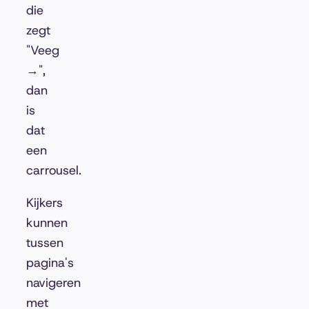
die
zegt
"Veeg
→",
dan
is
dat
een
carrousel.
Kijkers
kunnen
tussen
pagina's
navigeren
met