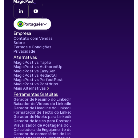
Português
Empresa
Contato com Vendas
Sobre
Termos e Condições
Privacidade
Alternativas
MagicPost vs Taplio
MagicPost vs AuthoredUp
MagicPost vs EasyGen
MagicPost vs RedactAI
MagicPost vs PerfectPost
MagicPost vs Postdrips
Mais Alternativas
Ferramentas Gratuitas
Gerador de Resumo do LinkedIn
Baixador de Vídeos do LinkedIn
Gerador de Headline do LinkedIn
Formatador de Texto do LinkedIn
Gerador de Hooks para LinkedIn
Gerador de Ideias para Postagens no LinkedIn
Visualizador de Postagens do LinkedIn
Calculadora de Engajamento do LinkedIn
Gerador de comentários do LinkedIn