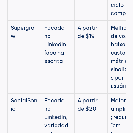
ciclo 
comple
Supergro
Focada 
A partir 
Melhor IA
w
no 
de $19
de voz d
LinkedIn, 
baixo 
foco na 
custo; 
escrita
métricas
sinaliza
s por 
usuários
SocialSon
Focada 
A partir 
Maior 
ic
no 
de $20
amplitu
LinkedIn, 
; recurso
variedad
"em 