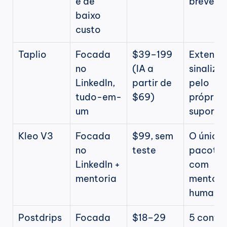
e de 
breve"
baixo 
custo
Taplio
Focada 
$39–199 
Extensão
no 
(IA a 
sinalizad
LinkedIn, 
partir de 
pelo 
tudo-em-
$69)
próprio 
um
suporte
Kleo V3
Focada 
$99, sem 
O único 
no 
teste
pacote 
LinkedIn + 
com 
mentoria
mentoria
humana
Postdrips
Focada 
$18–29
5 contas