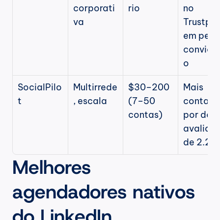
corporati
rio
no 
va
Trustpilo
em perfil
convida
o
SocialPilo
Multirrede
$30–200 
Mais 
t
, escala
(7–50 
contas 
contas)
por dólar
avaliaçã
de 2.2/
Melhores 
agendadores nativos 
do LinkedIn