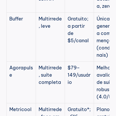
a, zero I
Buffer
Multirrede
Gratuito; 
Única 
, leve
a partir 
generali
de 
a com 
$5/canal
menções
(condic
nais)
Agorapuls
Multirrede
$79–
Melhor 
e
, suíte 
149/usuár
avaliaçã
completa
io
de suíte 
robusta 
(4.0/57
Metricool
Multirrede
Gratuito*; 
Plano 