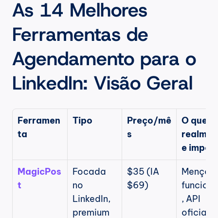
As 14 Melhores 
Ferramentas de 
Agendamento para o 
LinkedIn: Visão Geral
Ferramen
Tipo
Preço/mê
O que 
ta
s
realmen
e impor
MagicPos
Focada 
$35 (IA 
Menções
t
no 
$69)
funciona
LinkedIn, 
, API 
premium
oficial, 