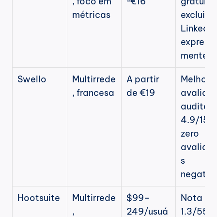
, foco em 
~€16
gratuito 
métricas
exclui o 
LinkedIn 
express
mente
Swello
Multirrede
A partir 
Melhor 
, francesa
de €19
avaliaçã
auditada
4.9/154,
zero 
avaliaç
s 
negativ
Hootsuite
Multirrede
$99–
Nota 
, 
249/usuá
1.3/554 