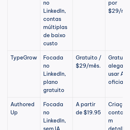
no 
por 
LinkedIn, 
$29/mê
contas 
múltiplas 
de baixo 
custo
TypeGrow
Focada 
Gratuito / 
Gratuito 
no 
$29/mês.
alega 
LinkedIn, 
usar API 
plano 
oficial
gratuito
Authored
Focada 
A partir 
Criação 
Up
no 
de $19.95
contag
LinkedIn, 
m 
sem IA
detalha