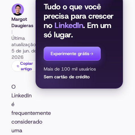
Tudo o que você
precisa para crescer
Margot
no
LinkedIn
. Em um
Daugieras
|
só lugar.
Última
atualização:
5 de jun. de
Experimente grátis
2026
Copiar
artigo
Mais de 100 mil usuários
Sem cartão de crédito
O
LinkedIn
é
frequentemente
considerado
uma