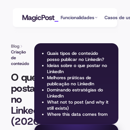
MagicPost
Funcionalidades
Casos de u
Blog
Criação
Quais tipos de conteúdo
de
posso publicar no Linkedin?
conteúdo
Ideias sobre o que postar no
LinkedIn
O que
Melhores práticas de
publicação no LinkedIn
postar
Dominando estratégias do
no
LinkedIn
What not to post (and why it
LinkedIn?
still exists)
Where this data comes from
(2026)