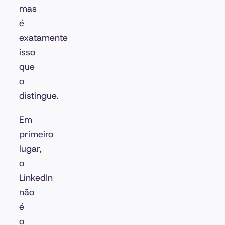
mas
é
exatamente
isso
que
o
distingue.
Em
primeiro
lugar,
o
LinkedIn
não
é
o