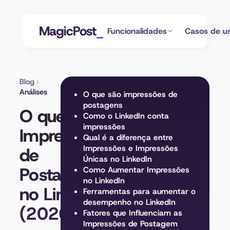
MagicPost
Funcionalidades
Casos de u
Blog
Análises
O que são impressões de
postagens
O que são
Como o LinkedIn conta
impressões
Impressões
Qual é a diferença entre
Impressões e Impressões
de
Únicas no LinkedIn
Postagens
Como Aumentar Impressões
no LinkedIn
no LinkedIn
Ferramentas para aumentar o
desempenho no LinkedIn
(2026)
Fatores que Influenciam as
Impressões de Postagem