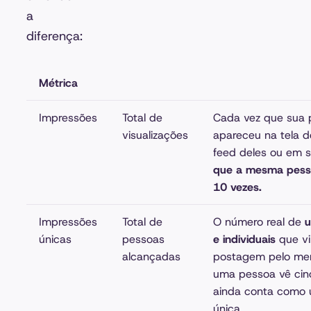
a
diferença:
Métrica
Impressões
Total de
Cada vez que sua
visualizações
apareceu na tela 
feed deles ou em s
que a mesma pesso
10 vezes.
Impressões
Total de
O número real de
u
únicas
pessoas
e individuais
que vi
alcançadas
postagem pelo me
uma pessoa vê cinc
ainda conta como
única.