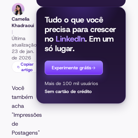
Tudo o que você
Camelia
Khadraoui
precisa para crescer
|
no
LinkedIn
. Em um
Última
atualização:
só lugar.
23 de jan.
de 2026
Copiar
Experimente grátis
artigo
Mais de 100 mil usuários
Você
Sem cartão de crédito
também
acha
"Impressões
de
Postagens"