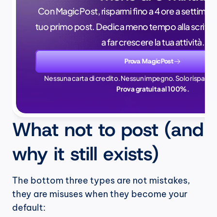
Con MagicPost, risparmi fino a 4 ore a settimana, 
tuo primo post. Dedica meno tempo alla scrittur
a far crescere la tua attività.
Prova MagicPost
Nessuna carta di credito. Nessun impegno. Solo risparmi 
Prova gratuita al 100%.
What not to post (and 
why it still exists)
The bottom three types are not mistakes, 
they are misuses when they become your 
default: