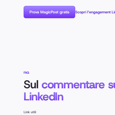
Prova MagicPost gratis
Scopri l’engagement Li
FAQ
Sul
commentare s
LinkedIn
Link utili