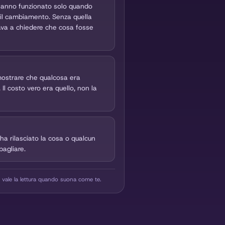
vece di chiedere che cosa c’è di 
 hanno funzionato solo quando 
 il cambiamento. Senza quella 
ava a chiedere che cosa fosse 
mostrare che qualcosa era 
l costo vero era quello, non la 
 ha rilasciato la cosa o qualcun 
bagliare.
 vale la lettura quando suona come te.