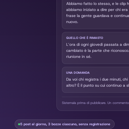
Le vendite ci rimandano quelle clip in
Abbiamo fatto lo stesso, e le clip
nuovo.
abbiamo iniziato a dire per chi era
frase la gente guardava e continu
nuovo.
QUELLO CHE È RIMASTO
L’ora di ogni giovedì passata a di
cambiato è la parte che riconosco. I
riunione in sé.
UNA DOMANDA
Da voi chi registra i due minuti, chi
altro? È il punto su cui continuo a s
Sistemala prima di pubblicare. Un commento
5 post al giorno, 3 bozze ciascuno, senza registrazione