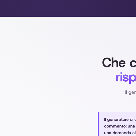
Che c
ris
Il ge
Il generatore di
commento: una c
una domanda all’