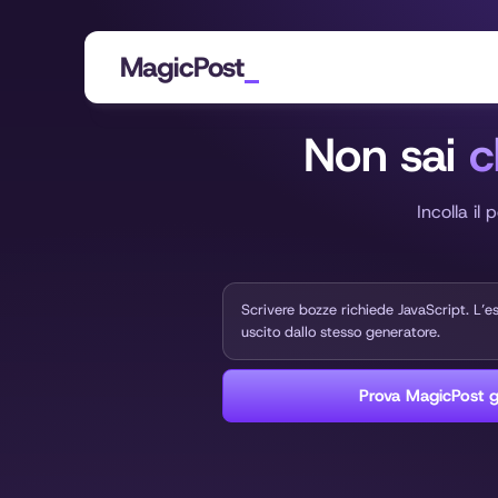
MagicPost
Non sai
c
Incolla il
Scrivere bozze richiede JavaScript. L’
uscito dallo stesso generatore.
Prova MagicPost g