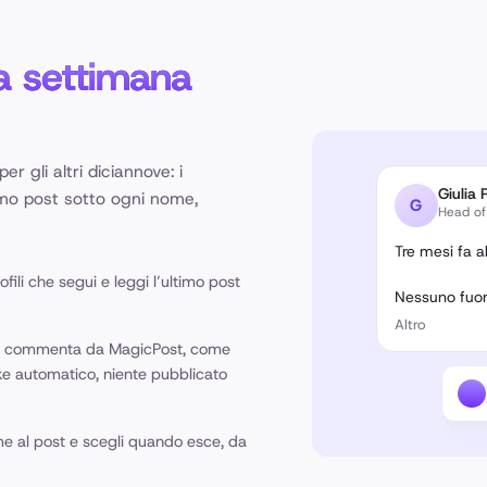
a settimana
er gli altri diciannove: i
Giulia 
ltimo post sotto ogni nome,
G
Head of
Tre mesi fa 
ofili che segui e leggi l’ultimo post
Nessuno fuor
cambiato tra 
Altro
giovedì a dimo
o commenta da MagicPost, come
ike automatico, niente pubblicato
Adesso qualc
rilasciamo qu
invece di chi
me al post e scegli quando esce, da