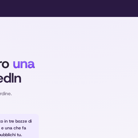
ro
una
edIn
rdine.
o in tre bozze di
 e una che fa
ubblichi tu.