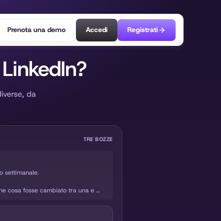
Prenota una demo
Accedi
Registrati
LinkedIn?
diverse, da
TRE BOZZE
 settimanale.

he cosa fosse cambiato tra una e 
ì a dimostrare il contrario.

gni volta che rilasciamo qualcosa. 