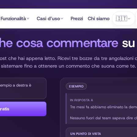
🇮🇹
Funzionalità
Casi d’uso
Prezzi
Chi siamo
he cosa commentare
su 
 post che hai appena letto. Ricevi tre bozze da tre angolazioni 
sistemare fino a ottenere un commento che suona come te.
esempio a destra è
ESEMPIO
IN RISPOSTA A
Tre mesi fa abbiamo eliminato la demo
ratis
Nessuno fuori dal team sapeva dire c
l’altra, e passavamo un’ora ogni gioved
UN PUNTO DI VISTA
Adesso qualcuno registra due minuti o