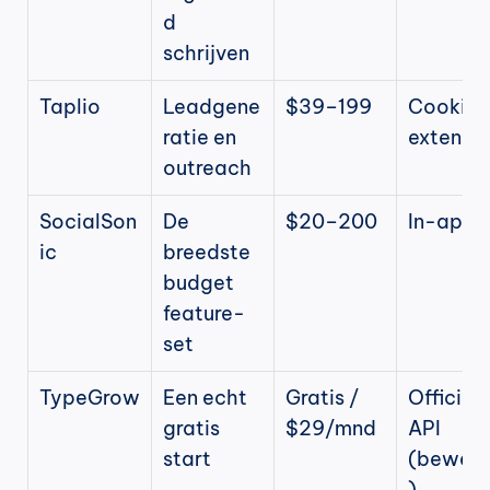
d 
schrijven
Taplio
Leadgene
$39–199
Cookie-
ratie en 
extensie
outreach
SocialSon
De 
$20–200
In-app
ic
breedste 
budget 
feature-
set
TypeGrow
Een echt 
Gratis / 
Officiële
gratis 
$29/mnd
API 
start
(bewee
)