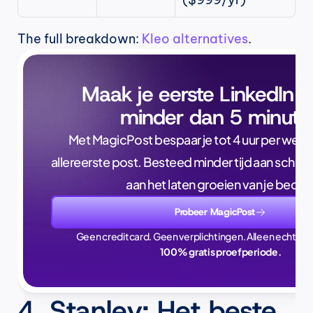
The full breakdown: 
Kleo alternatives
.
Maak je eerste LinkedIn p
minder dan 5 minute
Met MagicPost bespaar je tot 4 uur per week, a
allereerste post. Besteed minder tijd aan schrijve
aan het laten groeien van je bedrijf
Probeer MagicPost
Geen creditcard. Geen verplichtingen. Alleen echte ti
100% gratis proefperiode.
4. Stanley: Het beste 