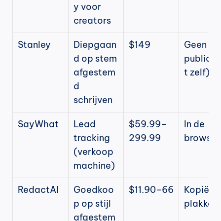
y voor 
creators
Stanley
Diepgaan
$149
Geen (je 
d op stem 
publicee
afgestem
t zelf)
d 
schrijven
SayWhat
Lead 
$59.99–
In de 
tracking 
299.99
browser
(verkoop
machine)
RedactAI
Goedkoo
$11.90–66
Kopiëre
p op stijl 
plakken
afgestem