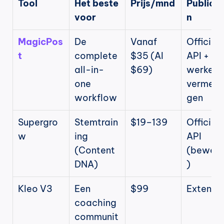
Tool
Het beste 
Prijs/mnd
Publice
voor
n
MagicPos
De 
Vanaf 
Officiële
t
complete 
$35 (AI 
API + 
all-in-
$69)
werkend
one 
vermeld
workflow
gen
Supergro
Stemtrain
$19–139
Officiële
w
ing 
API 
(Content 
(bewee
DNA)
)
Kleo V3
Een 
$99
Extensie
coaching
communit