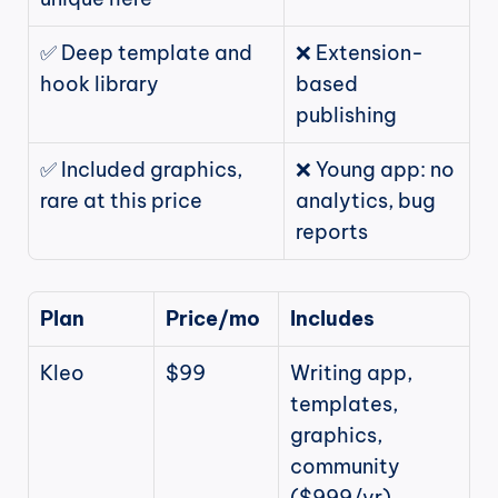
✅ Deep template and 
❌ Extension-
hook library
based 
publishing
✅ Included graphics, 
❌ Young app: no 
rare at this price
analytics, bug 
reports
Plan
Price/mo
Includes
Kleo
$99
Writing app, 
templates, 
graphics, 
community 
($999/yr)