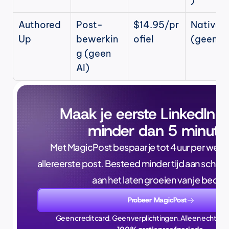
Authored
Post-
$14.95/pr
Native 
Up
bewerkin
ofiel
(geen AI
g (geen 
AI)
Maak je eerste LinkedIn p
minder dan 5 minute
Met MagicPost bespaar je tot 4 uur per week, a
allereerste post. Besteed minder tijd aan schrijve
aan het laten groeien van je bedrijf
Probeer MagicPost
Geen creditcard. Geen verplichtingen. Alleen echte ti