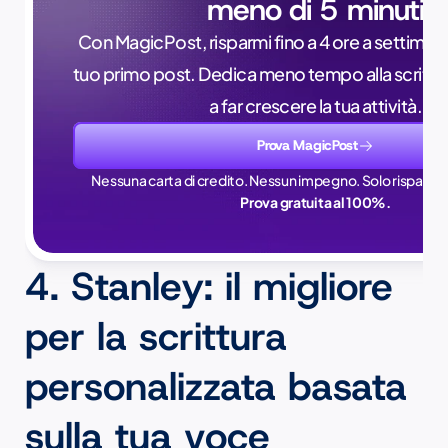
meno di 5 minuti
Con MagicPost, risparmi fino a 4 ore a settimana, 
tuo primo post. Dedica meno tempo alla scrittur
a far crescere la tua attività.
Prova MagicPost
Nessuna carta di credito. Nessun impegno. Solo risparmi 
Prova gratuita al 100%.
4. Stanley: il migliore 
per la scrittura 
personalizzata basata 
sulla tua voce