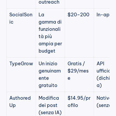
outreach
SocialSon
La 
$20–200
In-app
ic
gamma di 
funzionali
tà più 
ampia per 
budget
TypeGrow
Un inizio 
Gratis / 
API 
genuinam
$29/mes
ufficiale 
ente 
e
(dichiar
gratuito
a)
Authored
Modifica 
$14.95/pr
Nativa 
Up
dei post 
ofilo
(senza I
(senza IA)