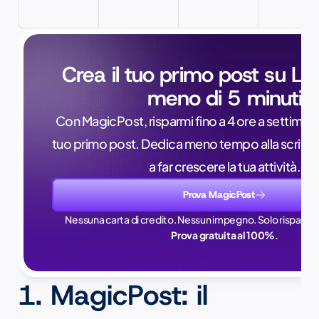
Crea il tuo primo post su Lin
meno di 5 minuti
Con MagicPost, risparmi fino a 4 ore a settimana, 
tuo primo post. Dedica meno tempo alla scrittur
a far crescere la tua attività.
Prova MagicPost
Nessuna carta di credito. Nessun impegno. Solo risparmi 
Prova gratuita al 100%.
1. MagicPost: il 