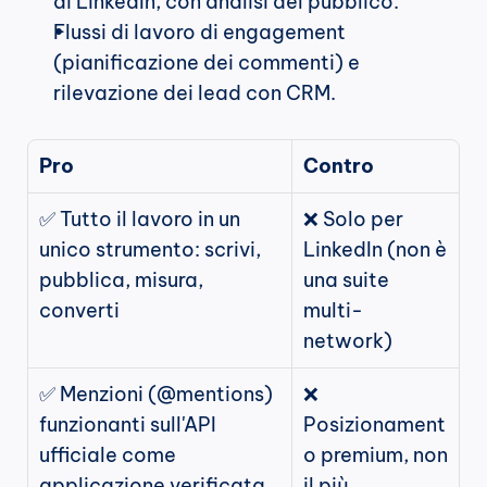
di LinkedIn, con analisi del pubblico.
Flussi di lavoro di engagement 
(pianificazione dei commenti) e 
rilevazione dei lead con CRM.
Pro
Contro
✅ Tutto il lavoro in un 
❌ Solo per 
unico strumento: scrivi, 
LinkedIn (non è 
pubblica, misura, 
una suite 
converti
multi-
network)
✅ Menzioni (@mentions) 
❌ 
funzionanti sull'API 
Posizionament
ufficiale come 
o premium, non 
applicazione verificata
il più 