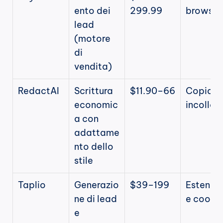
ento dei 
299.99
browser
lead 
(motore 
di 
vendita)
RedactAI
Scrittura 
$11.90–66
Copia-
economic
incolla
a con 
adattame
nto dello 
stile
Taplio
Generazio
$39–199
Estensi
ne di lead 
e cooki
e 