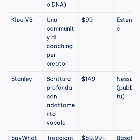
o DNA)
Kleo V3
Una 
$99
Estensi
communit
e
y di 
coaching 
per 
creator
Stanley
Scrittura 
$149
Nessuna 
profonda 
(pubblich
con 
tu)
adattame
nto 
vocale
SayWhat
Tracciam
$59.99–
Basato s