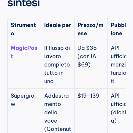
sintesi
Strument
Ideale per
Prezzo/m
Pubblic
o
ese
ione
MagicPos
Il flusso di 
Da $35 
API 
t
lavoro 
(con IA 
ufficiale 
completo 
$69)
menzioni
tutto in 
funzion
uno
ti
Supergro
Addestra
$19–139
API 
w
mento 
ufficiale 
della 
(dichiar
voce 
a)
(Contenut