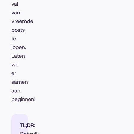
val
van
vreemde
posts
te
lopen.
Laten
we
er
samen
aan
beginnen!
TL;DR: