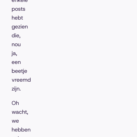
enkele
posts
hebt
gezien
die,
nou
ja,
een
beetje
vreemd
zijn.
Oh
wacht,
we
hebben