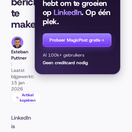
berichten
hebt om te groeien
te
op
LinkedIn
. Op één
plek.
maken
Probeer MagicPost gratis
Esteban
Al 100k+ gebruikers
Puttner
Geen creditcard nodig
|
Laatst
bijgewerkt:
15 jan
2026
Artikel
kopiëren
LinkedIn
is