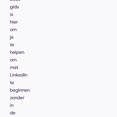
gids
is
hier
om
je
te
helpen
om
met
LinkedIn
te
beginnen
zonder
in
de