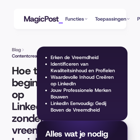
MagicPost
Functies
Toepassingen
P
Blog
Contentcreatie
Erken de Vreemdheid
Identificeren van
Hoe te
Kwaliteitsinhoud en Profielen
Waardevolle Inhoud Creëren
beginnen
op LinkedIn
Jouw Professionele Merken
op
Bouwen
LinkedIn
LinkedIn Eenvoudig: Gedij
Boven de Vreemdheid
zonder
vreemde
Alles wat je nodig