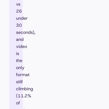
vs
26
under
30
seconds),
and
video
is
the
only
format
still
climbing
(11.2%
of