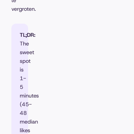
te
vergroten.
TL;DR:
The
sweet
spot
is
1-
5
minutes
(45-
48
median
likes