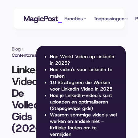
MagicPost
Functies
Toepassingen
P
Blog
Contentcreatie
Hoe Werkt Video op LinkedIn
in 2025?
LinkedIn
Hoe video's voor LinkedIn te
maken
Video:
10 Strategieën die Werken
voor LinkedIn Video in 2025
De
Hoe je LinkedIn-video's kunt
Volledige
uploaden en optimaliseren
(Stapsgewijze gids)
Gids
Waarom sommige video's wel
werken en andere niet -
(2026)
Kritieke fouten om te
vermijden