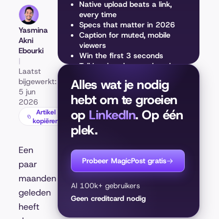
Native upload beats a link,
every time
Specs that matter in 2026
Yasmina
Caption for muted, mobile
Akni
viewers
Ebourki
Win the first 3 seconds
|
Talking-head vs produced
Laatst
The mistakes that quietly kill
bijgewerkt:
Alles wat je nodig
videos
5 jun
hebt om te groeien
What to do with all this
2026
Where this data comes from
op
LinkedIn
. Op één
Artikel
kopiëren
plek.
Een
Probeer MagicPost gratis
paar
maanden
Al 100k+ gebruikers
geleden
Geen creditcard nodig
heeft