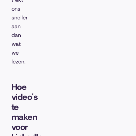
trekt
ons
sneller
aan
dan
wat
we
lezen.
Hoe
video's
te
maken
voor