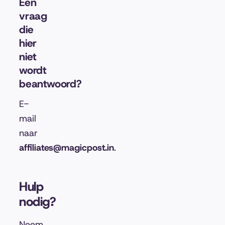
Een
vraag
die
hier
niet
wordt
beantwoord?
E-
mail
naar
affiliates@magicpost.in
.
Hulp
nodig?
Neem