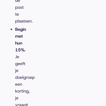
de
post
te
plaatsen.
Begin
met
hun
15%.
Je
geeft
je
doelgroep
een
korting,
je
vraagt