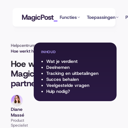
MagicPost
Functies
Toepassingen
P
Helpcentrum
Accountinstellingen
Hoe werkt het MagicPost-partnerprogramma?
INHOUD
Hoe werkt het
Wat je verdient
Deelnemen
MagicPost-
Tracking en uitbetalingen
Succes behalen
partnerprogramma?
Veelgestelde vragen
Hulp nodig?
Diane
Massé
Product
Specialist