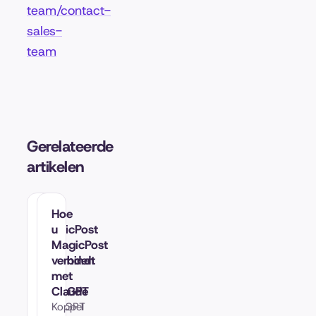
team/contact-
sales-
team
Gerelateerde
artikelen
Hoe
Hoe
MagicPost
u
te
MagicPost
verbinden
verbindt
met
met
ChatGPT
Claude
ChatGPT
Koppel