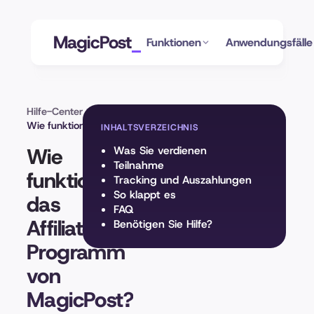
MagicPost
Funktionen
Anwendungsfälle
Hilfe-Center
Kontoeinstellungen
Wie funktioniert das Affiliate-Programm von MagicPost?
INHALTSVERZEICHNIS
Wie
Was Sie verdienen
Teilnahme
funktioniert
Tracking und Auszahlungen
So klappt es
das
FAQ
Affiliate-
Benötigen Sie Hilfe?
Programm
von
MagicPost?