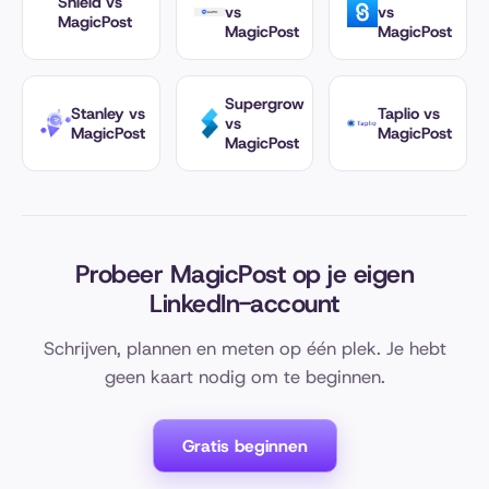
Shield vs
vs
vs
MagicPost
MagicPost
MagicPost
Supergrow
Stanley vs
Taplio vs
vs
MagicPost
MagicPost
MagicPost
Probeer MagicPost op je eigen
LinkedIn-account
Schrijven, plannen en meten op één plek. Je hebt
geen kaart nodig om te beginnen.
Gratis beginnen