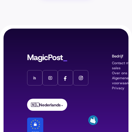
MagicPost
Bedrijf
Contact me
sales
Over ons
Algemene
voorwaard
Privacy
🇳🇱
Nederlands
⌄