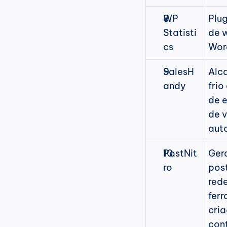
WP 
Plug
Statisti
de w
cs
Wor
SalesH
Alca
andy
frio
de 
de v
aut
PostNit
Gera
ro
pos
rede
ferr
cria
con