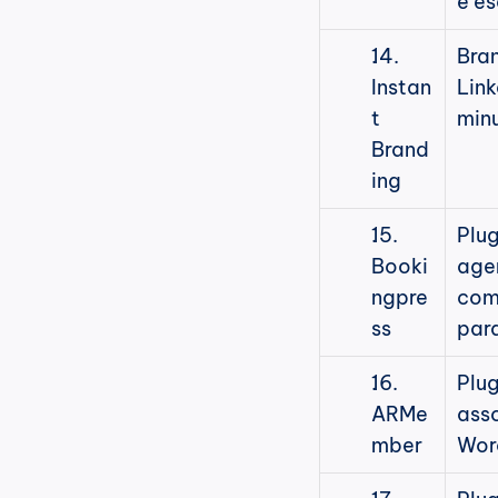
e es
. 
Bran
Instan
Link
t 
min
Brand
ing
. 
Plug
Booki
age
ngpre
com
ss
par
. 
Plug
ARMe
ass
mber
Wor