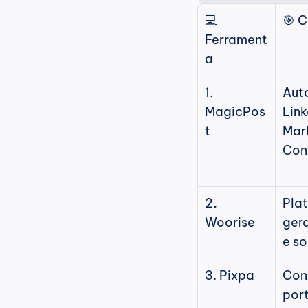
💻 
🎯 
Ferrament
a
1. 
Aut
MagicPos
Link
t
Mark
Con
2
. 
Plat
Woorise
gera
e so
3. Pixpa
Cons
port