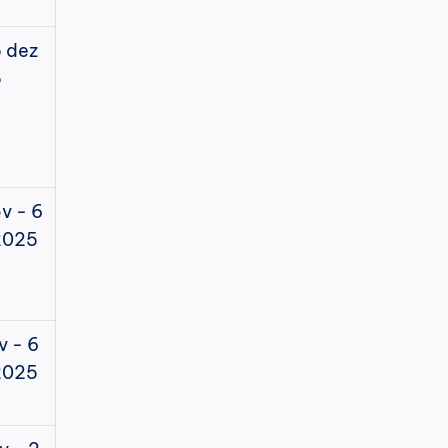
 dez 
5
v - 6 
2025
v - 6 
2025