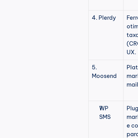
4. Plerdy 
Fer
oti
taxa
(CRO
UX.
5. 
Plat
Moosend
mar
mai
WP 
Plug
SMS
mark
e c
par