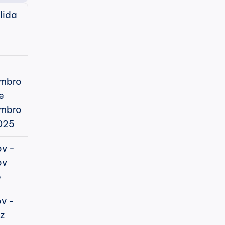
lida
mbro 
e 
mbro 
025
v - 
v 
5
v - 
z 