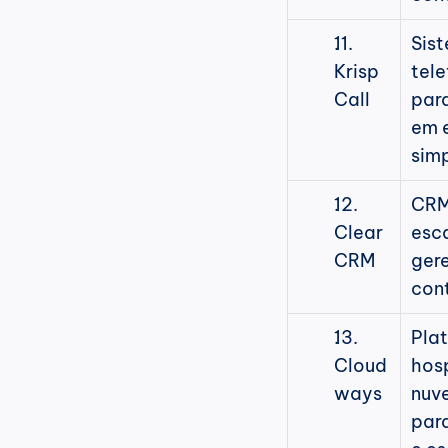
. 
Sist
Krisp
tele
Call
par
em e
simp
. 
CRM 
Clear
esca
CRM
gere
con
. 
Plat
Cloud
hos
ways
nuv
para