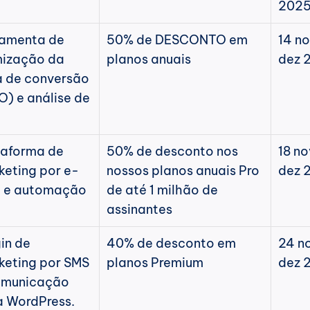
202
ramenta de 
50% de DESCONTO em 
14 no
mização da 
planos anuais
dez 
 de conversão 
) e análise de 
aforma de 
50% de desconto nos 
18 no
keting por e-
nossos planos anuais Pro 
dez 
l e automação
de até 1 milhão de 
assinantes
in de 
40% de desconto em 
24 no
eting por SMS 
planos Premium
dez 
omunicação 
a WordPress.