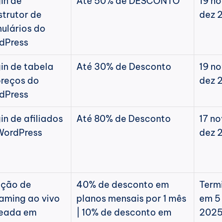
in de 
Até 50% de DESCONTO
19 no
trutor de 
dez 
ulários do 
dPress
in de tabela 
Até 30% de Desconto
19 no
reços do 
dez 
dPress
in de afiliados 
Até 80% de Desconto
17 no
WordPress
dez 
ção de 
40% de desconto em 
Termi
aming ao vivo 
planos mensais por 1 mês 
em 5 
eada em 
| 10% de desconto em 
202