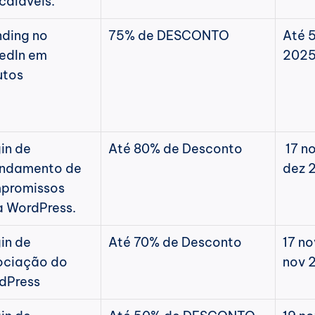
caláveis.
ding no 
75% de DESCONTO
Até 5
edIn em 
202
utos
in de 
Até 80% de Desconto
17 no
ndamento de 
dez 
promissos 
a WordPress.
in de 
Até 70% de Desconto
17 no
ociação do 
nov 
dPress