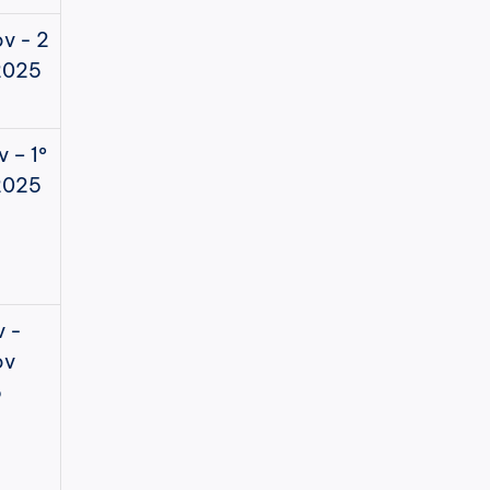
v - 2 
2025
 – 1º 
2025
 - 
v 
5