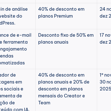
in de análise 
40% de desconto em 
24 no
ebsite do 
planos Premium
dez 
dPress.
nce de e-mail 
Desconto fixo de 50% em 
17 nov
 e ferramenta 
planos anuais
dez 
engajamento 
endas 
omatizadas
dor de 
40% de desconto em 
1º nov
tagens em 
planos anuais e 20% de 
30 no
s sociais e 
desconto em planos 
202
amenta de 
mensais do Creator e 
ção de 
Team
teúdo com IA.