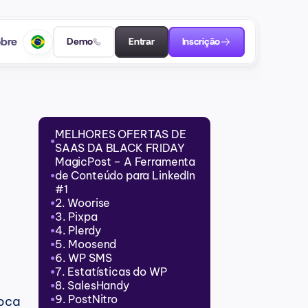
bre
Demo
Entrar
Inscrição
MELHORES OFERTAS DE 
●
SAAS DA BLACK FRIDAY
MagicPost – A Ferramenta 
de Conteúdo para LinkedIn 
●
#1
2. Woorise
●
3. Pixpa
●
4. Plerdy
●
5. Moosend
●
6. WP SMS
●
7. Estatísticas do WP
●
8. SalesHandy
●
9. PostNitro
oca 
●