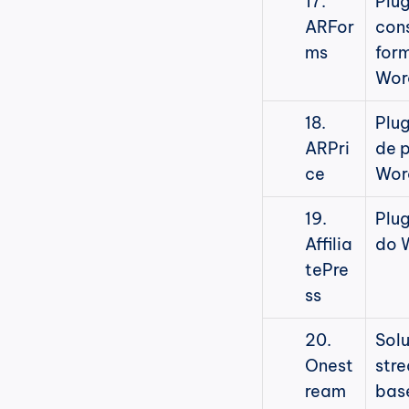
Plug
ARFor
cons
ms
form
Wor
Plug
ARPri
de p
ce
Wor
Plug
Affilia
do 
tePre
ss
Solu
Onest
stre
ream
bas