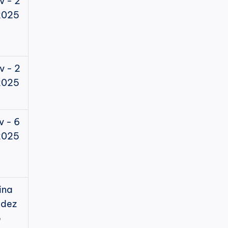
v - 2 
2025
v - 2 
2025
v - 6 
2025
na 
dez 
5