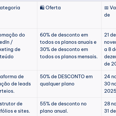
Categoria
🛍️ Oferta
📅 Va
de
omação do 
60% de desconto em 
21 de 
edIn / 
todos os planos anuais e 
nove
eting de 
30% de desconto em 
a 8 d
teúdo
todos os planos mensais.
deze
de 2
aforma de 
50% de DESCONTO em 
24 no
ção de leads 
qualquer plano
30 no
rteios.
202
trutor de 
55% de desconto no 
28 no
fólios e sites.
plano anual.
31 de