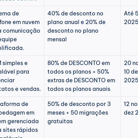
ema de 
40% de desconto no 
Até 5
fone em nuvem 
plano anual e 20% de 
202
a comunicação 
desconto no plano 
quipe 
mensal
lificada.
simples e 
80% de DESCONTO em 
20 no
lável para 
todos os planos + 50% 
10 de
nciar 
extras de DESCONTO em 
202
tatos e vendas.
todos os planos anuais
aforma de 
50% de desconto por 3 
12 no
pedagem em 
meses + 50 migrações 
dez 
em gerenciada 
gratuitas
 sites rápidos 