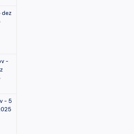
 dez 
5
v - 
z 
5
v - 5 
2025