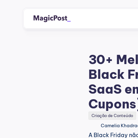
30+ Mel
Black Fr
SaaS e
Cupons
Criação de Conteúdo
Camelia Khadra
A Black Friday nã