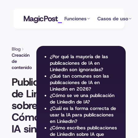
MagicPost
Funciones
Casos de uso
Blog
Creación
¿Por qué la mayoría de las
de
publicaciones de IA en
contenido
LinkedIn son ignoradas?
¿Qué tan comunes son las
Publicaciones
publicaciones de IA en
LinkedIn en 2026?
de LinkedIn
¿Cómo se ve una publicación
sobre IA:
de LinkedIn de IA?
¿Cuál es la forma correcta de
Cómo usar la
usar la IA para publicaciones
en LinkedIn?
IA sin sonar
¿Cómo escribes publicaciones
de LinkedIn sobre IA que