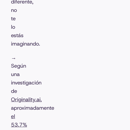
diferente,
no
te
lo
estás
imaginando.
→
Según
una
investigación
de
Originality.ai
,
aproximadamente
el
53.7%