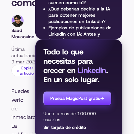
como una IA
suenen como tú?
¿Qué deberías decirle a la IA
para obtener mejores
publicaciones en LinkedIn?
Ejemplos de publicaciones de
Saad
LinkedIn con IA: Antes y
Mouaouine
Después
|
Deja que MagicPost te ayude
Última
Todo lo que
a crear publicaciones de
actualización:
necesitas para
LinkedIn con IA que suenen
9 mar 2026
como tú
Copiar
crecer en
LinkedIn
.
artículo
En un solo lugar.
Puedes
Prueba MagicPost gratis
verlo
de
Únete a más de 100.000
inmediato.
usuarios
La
Sin tarjeta de crédito