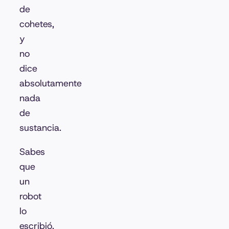
de
cohetes,
y
no
dice
absolutamente
nada
de
sustancia.
Sabes
que
un
robot
lo
escribió.