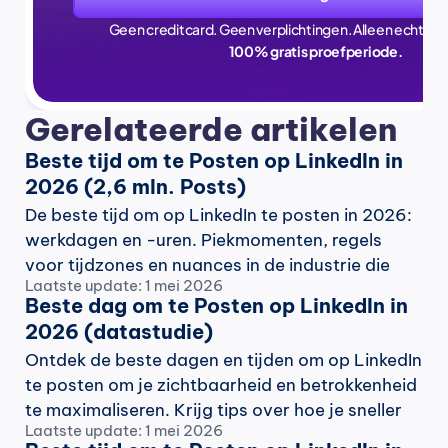
Geen creditcard. Geen verplichtingen. Alleen echte ti
100% gratis proefperiode.
Gerelateerde artikelen
Beste tijd om te Posten op LinkedIn in 
2026 (2,6 mln. Posts)
De beste tijd om op LinkedIn te posten in 2026: 
werkdagen en -uren. Piekmomenten, regels 
voor tijdzones en nuances in de industrie die 
Laatste update: 1 mei 2026
berichten omzetten in echte zichtbaarheid.
Beste dag om te Posten op LinkedIn in 
2026 (datastudie)
Ontdek de beste dagen en tijden om op LinkedIn 
te posten om je zichtbaarheid en betrokkenheid 
te maximaliseren. Krijg tips over hoe je sneller 
Laatste update: 1 mei 2026
LinkedIn-berichten schrijft met MagicPost.