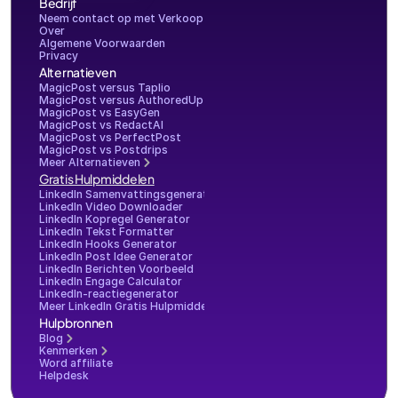
Bedrijf
Neem contact op met Verkoop
Over
Algemene Voorwaarden
Privacy
Alternatieven
MagicPost versus Taplio
MagicPost versus AuthoredUp
MagicPost vs EasyGen
MagicPost vs RedactAI
MagicPost vs PerfectPost
MagicPost vs Postdrips
Meer Alternatieven
Gratis Hulpmiddelen
LinkedIn Samenvattingsgenerator
LinkedIn Video Downloader
LinkedIn Kopregel Generator
LinkedIn Tekst Formatter
LinkedIn Hooks Generator
LinkedIn Post Idee Generator
LinkedIn Berichten Voorbeeld
LinkedIn Engage Calculator
LinkedIn-reactiegenerator
Meer LinkedIn Gratis Hulpmiddelen
Hulpbronnen
Blog
Kenmerken
Word affiliate
Helpdesk