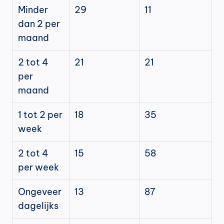
Minder 
29
11
dan 2 per 
maand
2 tot 4 
21
21
per 
maand
1 tot 2 per 
18
35
week
2 tot 4 
15
58
per week
Ongeveer 
13
87
dagelijks