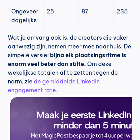
Ongeveer 
25
87
235
dagelijks
Wat je omvang ook is, de creators die vaker 
aanwezig zijn, nemen meer mee naar huis. De 
simpele versie: 
bijna elk plaatsingsritme is 
enorm veel beter dan stilte.
 Om deze 
wekelijkse totalen af te zetten tegen de 
norm, zie 
de gemiddelde LinkedIn 
engagement rate
.
Maak je eerste LinkedIn p
minder dan 5 minute
Met MagicPost bespaar je tot 4 uur per week, a