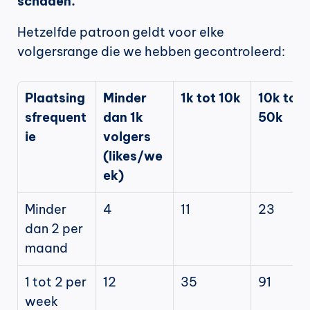
schaden.
Hetzelfde patroon geldt voor elke 
volgersrange die we hebben gecontroleerd:
Plaatsing
Minder 
1k tot 10k
10k to 
sfrequent
dan 1k 
50k
ie
volgers 
(likes/we
ek)
Minder 
4
11
23
dan 2 per 
maand
1 tot 2 per 
12
35
91
week