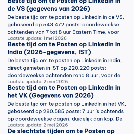
Beste tijd om te Posten op LinkedIn in 
de VS (gegevens van 2026)
De beste tijd om te posten op LinkedIn in de VS, 
gebaseerd op 543.472 posts: doordeweekse 
ochtenden van 7 tot 8 uur Eastern Time, voor 
Laatste update: 1 mei 2026
de spits van 9 uur. Gegevens en gewoonten van 
Beste tijd om te Posten op LinkedIn in 
topcreators.
India (2026-gegevens, IST)
De beste tijd om te posten op LinkedIn in India, 
direct gemeten in IST op 220.220 posts: 
doordeweekse ochtenden rond 8 uur, voor de 
Laatste update: 2 mei 2026
spits van 10 uur.
Beste tijd om te Posten op LinkedIn in 
het VK (Gegevens van 2026)
De beste tijd om te posten op LinkedIn in het VK, 
gebaseerd op 280.585 posts: 7 uur 's ochtends 
op doordeweekse dagen, duidelijk aan kop. De 
Laatste update: 2 mei 2026
gegevens, de uitzondering tijdens de lunch en 
De slechtste tijden om te Posten op 
de gewoonten van makers.