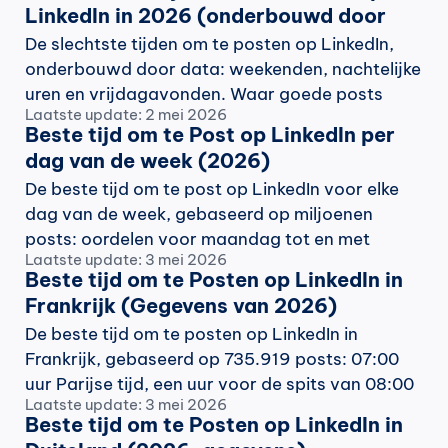
LinkedIn in 2026 (onderbouwd door 
data)
De slechtste tijden om te posten op LinkedIn, 
onderbouwd door data: weekenden, nachtelijke 
uren en vrijdagavonden. Waar goede posts 
Laatste update: 2 mei 2026
sterven, en wat je in plaats daarvan kunt doen.
Beste tijd om te Post op LinkedIn per 
dag van de week (2026)
De beste tijd om te post op LinkedIn voor elke 
dag van de week, gebaseerd op miljoenen 
posts: oordelen voor maandag tot en met 
Laatste update: 3 mei 2026
zondag, de beste tijdsbestekken en de dagen 
Beste tijd om te Posten op LinkedIn in 
die je beter kunt overslaan.
Frankrijk (Gegevens van 2026)
De beste tijd om te posten op LinkedIn in 
Frankrijk, gebaseerd op 735.919 posts: 07:00 
uur Parijse tijd, een uur voor de spits van 08:00 
Laatste update: 3 mei 2026
uur die de rest volgt.
Beste tijd om te Posten op LinkedIn in 