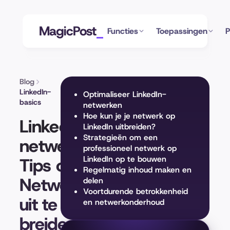
MagicPost
Functies
Toepassingen
P
Blog
LinkedIn-
Optimaliseer LinkedIn-
basics
netwerken
Hoe kun je je netwerk op
LinkedIn-
LinkedIn uitbreiden?
Strategieën om een
netwerken:
professioneel netwerk op
Tips om Je
LinkedIn op te bouwen
Regelmatig inhoud maken en
Netwerk
delen
Voortdurende betrokkenheid
uit te
en netwerkonderhoud
breiden