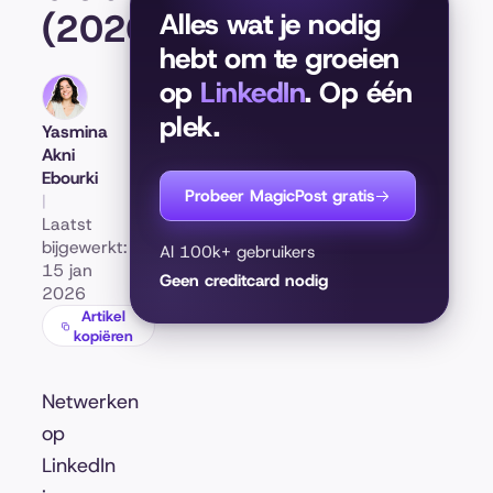
(2026)
Alles wat je nodig
hebt om te groeien
op
LinkedIn
. Op één
plek.
Yasmina
Akni
Ebourki
Probeer MagicPost gratis
|
Laatst
bijgewerkt:
Al 100k+ gebruikers
15 jan
Geen creditcard nodig
2026
Artikel
kopiëren
Netwerken
op
LinkedIn