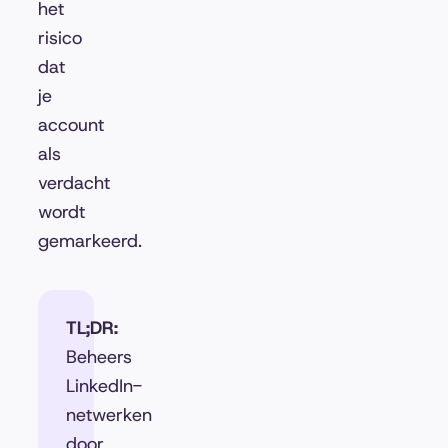
het
risico
dat
je
account
als
verdacht
wordt
gemarkeerd.
TL;DR:
Beheers
LinkedIn-
netwerken
door