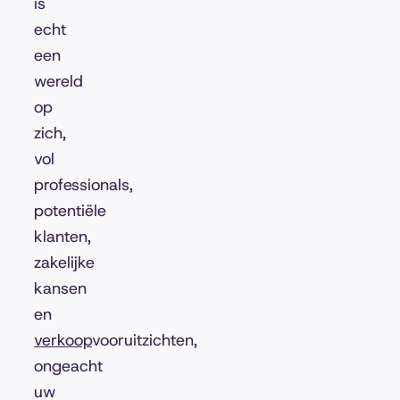
is
echt
een
wereld
op
zich,
vol
professionals,
potentiële
klanten,
zakelijke
kansen
en
verkoop
vooruitzichten,
ongeacht
uw