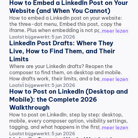
How to Embed a LinkedIn Post on Your 
Website (and When You Cannot)
How to embed a LinkedIn post on your website: 
the three-dot menu, Embed this post, copy the 
iframe. Plus when embedding is not possible.
...meer lezen
Laatst bijgewerkt: 5 jun 2026
LinkedIn Post Drafts: Where They 
Live, How to Find Them, and Their 
Limits
Where are your LinkedIn drafts? Reopen the 
composer to find them, on desktop and mobile. 
How drafts work, their limits, and a better 
...meer lezen
workflow.
Laatst bijgewerkt: 5 jun 2026
How to Post on LinkedIn (Desktop and 
Mobile): the Complete 2026 
Walkthrough
How to post on LinkedIn, step by step: desktop, 
mobile, every composer option, visibility settings, 
tagging, and what happens in the first hour.
...meer lezen
Laatst bijgewerkt: 5 jun 2026