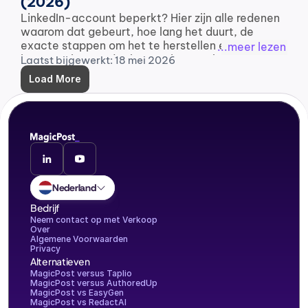
(2026)
LinkedIn-account beperkt? Hier zijn alle redenen 
waarom dat gebeurt, hoe lang het duurt, de 
exacte stappen om het te herstellen en hoe je 
...meer lezen
kunt voorkomen dat het opnieuw gebeurt.
Laatst bijgewerkt: 18 mei 2026
Load More
Nederland
Bedrijf
Neem contact op met Verkoop
Over
Algemene Voorwaarden
Privacy
Alternatieven
MagicPost versus Taplio
MagicPost versus AuthoredUp
MagicPost vs EasyGen
MagicPost vs RedactAI