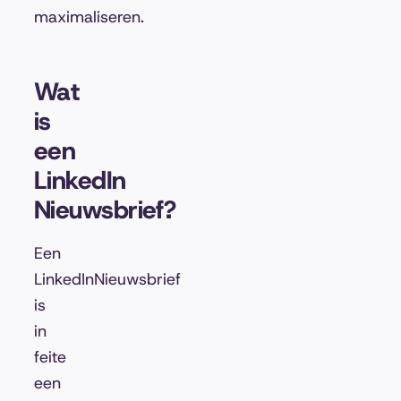
maximaliseren.
Wat
is
een
LinkedIn
Nieuwsbrief?
Een
LinkedInNieuwsbrief
is
in
feite
een