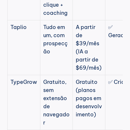
clique + 
coaching
Taplio
Tudo em 
A partir 
✅ 
um, com 
de 
Gerador
prospecç
$39/mês 
ão
(IA a 
partir de 
$69/mês)
TypeGrow
Gratuito, 
Gratuito 
✅ Criad
sem 
(planos 
extensão 
pagos em 
de 
desenvolv
navegado
imento)
r