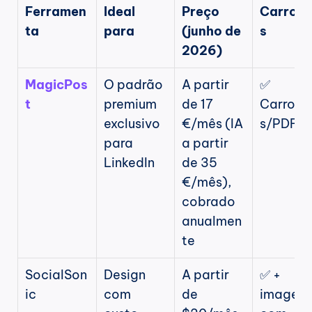
Ferramen
Ideal 
Preço 
Carross
ta
para
(junho de 
s
2026)
MagicPos
O padrão 
A partir 
✅ 
t
premium 
de 17 
Carross
exclusivo 
€/mês (IA 
s/PDF
para 
a partir 
LinkedIn
de 35 
€/mês), 
cobrado 
anualmen
te
SocialSon
Design 
A partir 
✅ + 
ic
com 
de 
imagens 