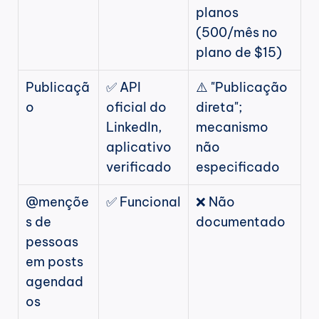
planos 
(500/mês no 
plano de $15)
Publicaçã
✅ API 
⚠️ "Publicação 
o
oficial do 
direta"; 
LinkedIn, 
mecanismo 
aplicativo 
não 
verificado
especificado
@mençõe
✅ Funcional
❌ Não 
s de 
documentado
pessoas 
em posts 
agendad
os