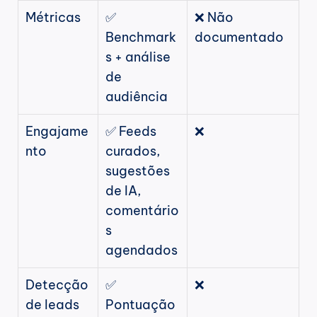
Métricas
✅ 
❌ Não 
Benchmark
documentado
s + análise 
de 
audiência
Engajame
✅ Feeds 
❌
nto
curados, 
sugestões 
de IA, 
comentário
s 
agendados
Detecção 
✅ 
❌
de leads
Pontuação 