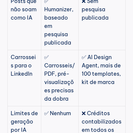
Posts que 
✅ 
❌ Sem 
não soam 
Humanizer, 
pesquisa 
como IA
baseado 
publicada
em 
pesquisa 
publicada
Carrossei
✅ 
✅ AI Design 
s para o 
Carrosseis/
Agent, mais de 
LinkedIn
PDF, pré-
100 templates, 
visualizaçõ
kit de marca
es precisas 
da dobra
Limites de 
✅ Nenhum
❌ Créditos 
geração 
contabilizados 
por IA
em todos os 