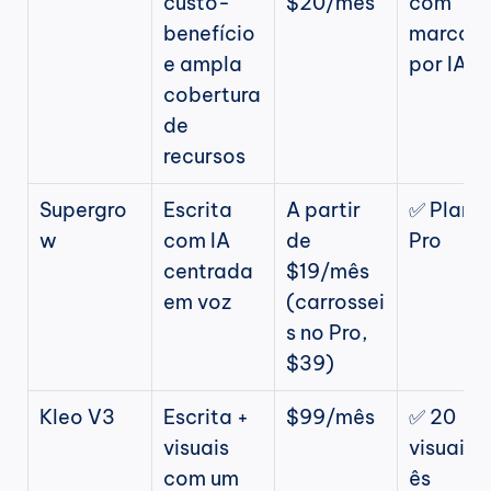
custo-
$20/mês
com 
benefício 
marca 
e ampla 
por IA
cobertura 
de 
recursos
Supergro
Escrita 
A partir 
✅ Plano 
w
com IA 
de 
Pro
centrada 
$19/mês 
em voz
(carrossei
s no Pro, 
$39)
Kleo V3
Escrita + 
$99/mês
✅ 20 
visuais 
visuais
com um 
ês