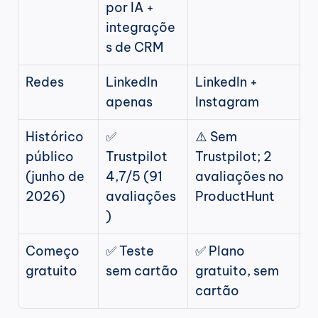
por IA + 
integraçõe
s de CRM
Redes
LinkedIn 
LinkedIn + 
apenas
Instagram
Histórico 
✅ 
⚠️ Sem 
público 
Trustpilot 
Trustpilot; 2 
(junho de 
4,7/5 (91 
avaliações no 
2026)
avaliações
ProductHunt
)
Começo 
✅ Teste 
✅ Plano 
gratuito
sem cartão
gratuito, sem 
cartão