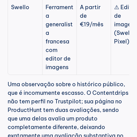
Swello
Ferrament
A partir 
⚠️ Editor
a 
de 
de 
generalist
€19/mês
imagens 
a 
(Swello 
francesa 
Pixel)
com 
editor de 
imagens
Uma observação sobre o histórico público, 
que é incomumente escasso. O Contentdrips 
não tem perfil no Trustpilot; sua página no 
ProductHunt tem duas avaliações, sendo 
que uma delas avalia um produto 
completamente diferente, deixando 
exatamente uma avaliação substantiva no 