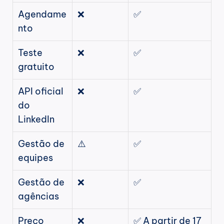
Agendame
❌
✅
nto
Teste 
❌
✅
gratuito
API oficial 
❌
✅
do 
LinkedIn
Gestão de 
⚠️
✅
equipes
Gestão de 
❌
✅
agências
Preço 
❌ 
✅ A partir de 17 