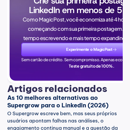
Crie sua primeira postag
LinkedIn em menos de 5 m
Com o MagicPost, você economiza até 4 horas
começando com sua primeira postagem. Pa
tempo escrevendo e mais tempo expandindo 
Experimente o MagicPost
Sem cartão de crédito. Sem compromisso. Apenas econom
Teste gratuito de 100%.
Artigos relacionados
As 10 melhores alternativas ao 
Supergrow para o LinkedIn (2026)
O Supergrow escreve bem, mas seus próprios 
usuários apontam falhas nas análises, o 
engajamento continua manual e a questão da 