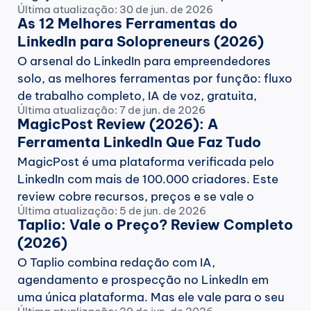
Última atualização: 30 de jun. de 2026
API se resume a uma frase de FAQ. 10 
As 12 Melhores Ferramentas do 
alternativas verificadas nos sites dos próprios 
LinkedIn para Solopreneurs (2026)
fornecedores em junho de 2026.
O arsenal do LinkedIn para empreendedores 
solo, as melhores ferramentas por função: fluxo 
de trabalho completo, IA de voz, gratuita, 
Última atualização: 7 de jun. de 2026
mentoria, escolhas por qualidade e orçamento, 
MagicPost Review (2026): A 
tudo verificado com comprovantes, junho de 
Ferramenta LinkedIn Que Faz Tudo
2026.
MagicPost é uma plataforma verificada pelo 
LinkedIn com mais de 100.000 criadores. Este 
review cobre recursos, preços e se vale o 
Última atualização: 5 de jun. de 2026
investimento.
Taplio: Vale o Preço? Review Completo 
(2026)
O Taplio combina redação com IA, 
agendamento e prospecção no LinkedIn em 
uma única plataforma. Mas ele vale para o seu 