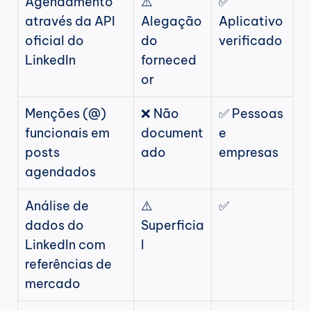
Agendamento 
⚠️ 
✅ 
através da API 
Alegação 
Aplicativo 
oficial do 
do 
verificado
LinkedIn
forneced
or
Menções (@) 
❌ Não 
✅ Pessoas 
funcionais em 
document
e 
posts 
ado
empresas
agendados
Análise de 
⚠️ 
✅
dados do 
Superficia
LinkedIn com 
l
referências de 
mercado