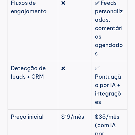
Fluxos de 
❌
✅ Feeds 
engajamento
personaliz
ados, 
comentári
os 
agendado
s
Detecção de 
❌
✅ 
leads + CRM
Pontuaçã
o por IA + 
integraçõ
es
Preço inicial
$19/mês
$35/mês 
(com IA 
por 