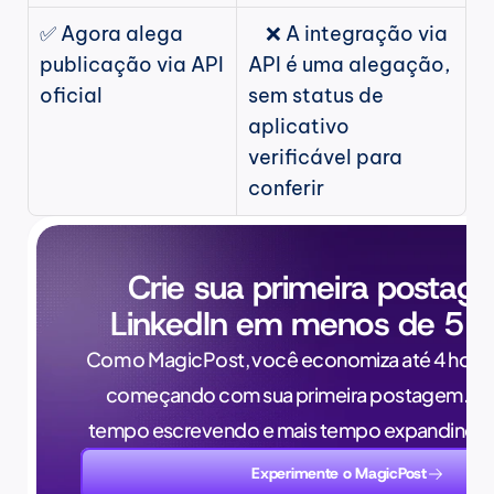
✅ Agora alega 
    ❌ A integração via 
publicação via API 
API é uma alegação, 
oficial
sem status de 
aplicativo 
verificável para 
conferir
Crie sua primeira postag
LinkedIn em menos de 5 m
Com o MagicPost, você economiza até 4 horas
começando com sua primeira postagem. Pa
tempo escrevendo e mais tempo expandindo 
Experimente o MagicPost