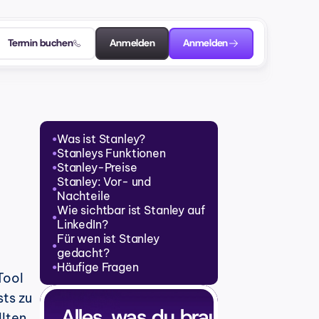
Termin buchen
Anmelden
Anmelden
Was ist Stanley?
●
Stanleys Funktionen
●
Stanley-Preise
●
Stanley: Vor- und 
●
Nachteile
Wie sichtbar ist Stanley auf 
●
LinkedIn?
Für wen ist Stanley 
●
gedacht?
Häufige Fragen
●
ool 
ts zu 
Alles, was du brauchst, um a
ten, 