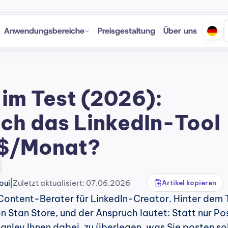
Anwendungsbereiche
Preisgestaltung
Über uns
im Test (2026): 
ich das LinkedIn-Tool 
 $/Monat?
|
oui
Zuletzt aktualisiert: 07.06.2026
Artikel kopieren
-Content-Berater für LinkedIn-Creator. Hinter dem T
 Stan Store, und der Anspruch lautet: Statt nur Pos
tanley Ihnen dabei, zu überlegen, was Sie posten soll