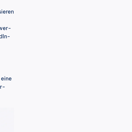
ieren 
ower-
dIn-
eine 
er-