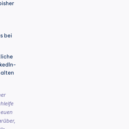
isher 
 bei 
liche 
nkedIn-
alten 
er 
leife 
euen 
rüber, 