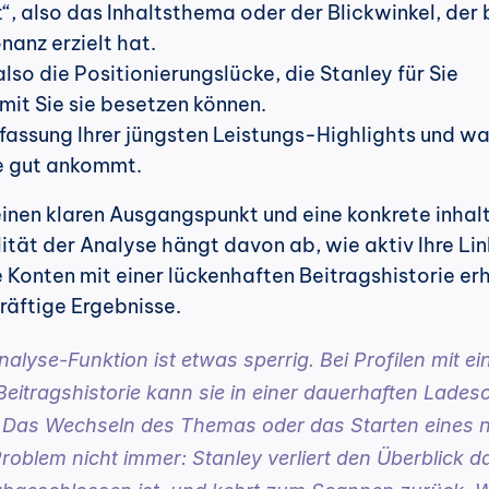
t“, also das Inhaltsthema oder der Blickwinkel, der b
nanz erzielt hat.
lso die Positionierungslücke, die Stanley für Sie 
amit Sie sie besetzen können.
ssung Ihrer jüngsten Leistungs-Highlights und was
pe gut ankommt.
einen klaren Ausgangspunkt und eine konkrete inhalt
ität der Analyse hängt davon ab, wie aktiv Ihre Li
re Konten mit einer lückenhaften Beitragshistorie erh
äftige Ergebnisse.
nalyse-Funktion ist etwas sperrig. Bei Profilen mit ein
itragshistorie kann sie in einer dauerhaften Ladesch
 Das Wechseln des Themas oder das Starten eines n
roblem nicht immer: Stanley verliert den Überblick da