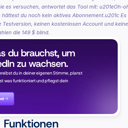
ie es versuchen, antwortet das Tool mit: 
u201eOh-oh
ls hättest du noch kein aktives Abonnement.u201c
 Es 
e Testversion, keinen kostenlosen Account und keine 
hlen die 149 $ blind.
as du brauchst, um 
edIn zu wachsen.
reibst du in deiner eigenen Stimme, planst 
Naïlé Tita
st was funktioniert und pflegst dein 
CEO @ Magi
es spürbar.
ost
das zu wissen:
s Funktionen