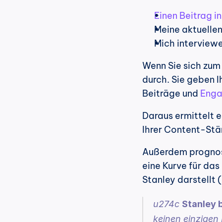
Einen Beitrag i
Meine aktuellen
Mich interview
Wenn Sie sich zum 
durch. Sie geben I
Beiträge und 
Eng
Daraus ermittelt es
Ihrer Content-St
Außerdem prognosti
eine Kurve für das 
Stanley darstellt 
u274c 
Stanley b
keinen einzigen