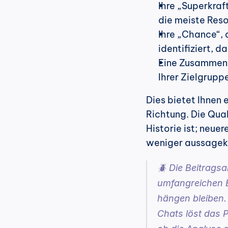
Ihre „Superkraf
die meiste Reso
Ihre „Chance“, a
identifiziert, d
Eine Zusammenfa
Ihrer Zielgrup
Dies bietet Ihnen 
Richtung. Die Qual
Historie ist; neue
weniger aussagekr
🪲 Die Beitragsa
umfangreichen Be
hängen bleiben.
Chats löst das P