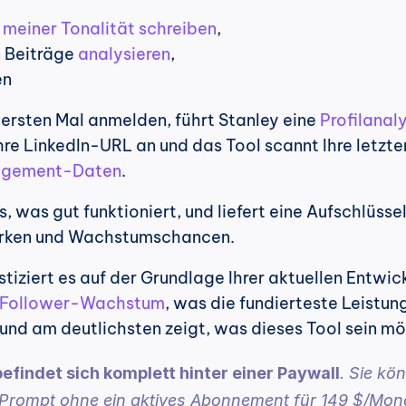
n meiner Tonalität schreiben
,
 Beiträge 
analysieren
,
en
ersten Mal anmelden, führt Stanley eine 
Profilanal
hre LinkedIn-URL an und das Tool scannt Ihre letzten
agement-Daten
.
, was gut funktioniert, und liefert eine Aufschlüssel
ärken und Wachstumschancen.
ziert es auf der Grundlage Ihrer aktuellen Entwick
Follower-Wachstum
, was die fundierteste Leistung
(und am deutlichsten zeigt, was dieses Tool sein m
efindet sich komplett hinter einer Paywall
. Sie kön
 Prompt ohne ein aktives Abonnement für 149 $/Mona