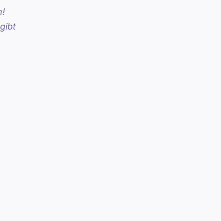
! 
gibt 
h
cPost
LinkedIn hat seinen Algorithmus 
erneut geändert. Und dieses Mal ist 
Ich bin in einer guten Position, um 