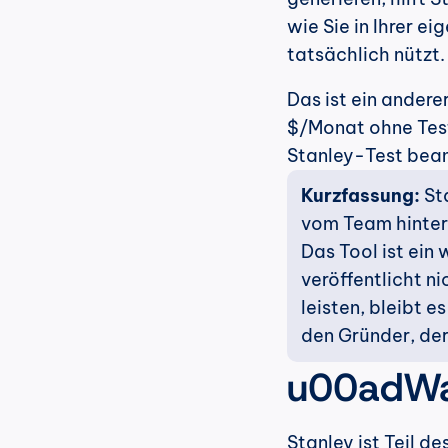
wie Sie in Ihrer 
tatsächlich nützt.
Das ist ein andere
$/Monat ohne Testv
Stanley-Test bean
Kurzfassung:
 St
vom Team hinter S
Das Tool ist ein
veröffentlicht ni
leisten, bleibt e
den Gründer, der
u00adWas
Stanley ist Teil d