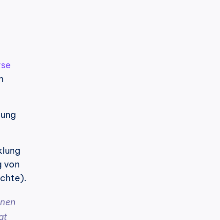
yse
 
ung 
lung 
 von 
öchte).
nen 
t 