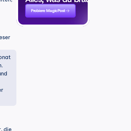
Probiere MagicPost
eser 
onat 
. 
nd 
r 
 die 