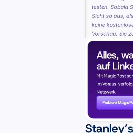
testen. Sobald S
Sieht so aus, a
keine kostenlos
Vorschau. Sie za
Alles, w
auf Link
Mit MagicPost sch
im Voraus, verfolg
Netzwerk.
Probiere MagicP
Stanley’