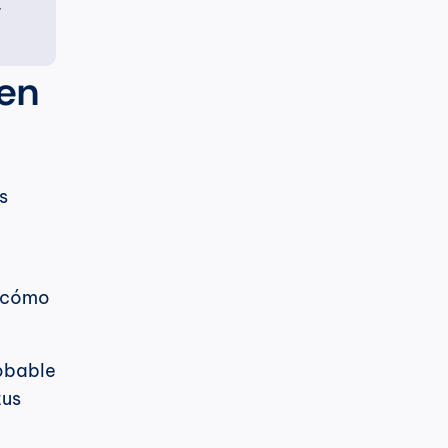
 
en 
s 
 cómo 
obable 
que las personas miren tu currículum, pero definitivamente revisarán tus 