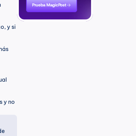
 
Prueba MagicPost
, y si 
más 
 
al 
 y no 
e 