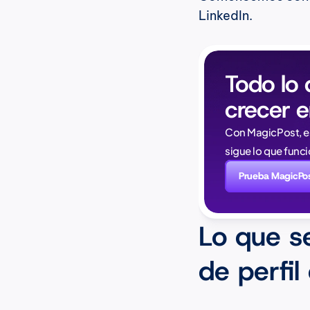
LinkedIn.
Todo lo 
crecer e
Con MagicPost, es
sigue lo que func
Prueba MagicPo
Lo que s
de perfil