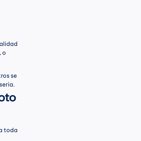
alidad 
 o 
ros se 
seria.
to 
a toda 