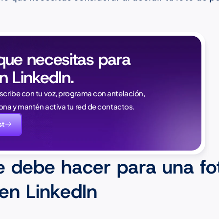
que necesitas para 
n LinkedIn.
Naïlé Tita
cribe con tu voz, programa con antelación, 
CEO @ Magi
iona y mantén activa tu red de contactos.
nuevamente. Y esta v
st
saber:
e debe hacer para una fot
 en LinkedIn