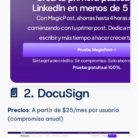
LinkedIn en menos de 5 m
Con MagicPost, ahorras hasta 4 horas a la 
comenzando con tu primer post. Dedica meno
escribir y más tiempo a hacer crecer tu 
Prueba MagicPost
Sin tarjeta de crédito. Sin compromiso. Solo ahorros en
Prueba gratuita al 100%.
📄 2. DocuSign
Precios
: A partir de $25/mes por usuario 
(compromiso anual)