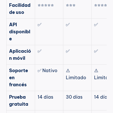
Facilidad 
⭐⭐⭐⭐⭐
⭐⭐⭐
⭐⭐⭐⭐
de uso
API 
✅
✅
✅
disponibl
e
Aplicació
✅
✅
✅
n móvil
Soporte 
✅ Nativo
⚠️ 
⚠️ 
en 
Limitado
Limitad
francés
Prueba 
14 días
30 días
14 días
gratuita