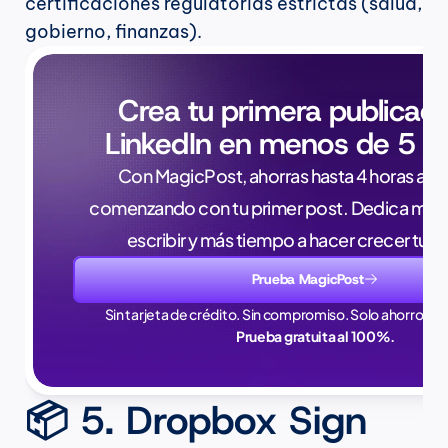
certificaciones regulatorias estrictas (salud, 
gobierno, finanzas).
Crea tu primera publicaci
LinkedIn en menos de 5 m
Con MagicPost, ahorras hasta 4 horas a la 
comenzando con tu primer post. Dedica meno
escribir y más tiempo a hacer crecer tu 
Prueba MagicPost
Sin tarjeta de crédito. Sin compromiso. Solo ahorros en
Prueba gratuita al 100%.
📦 5. Dropbox Sign 