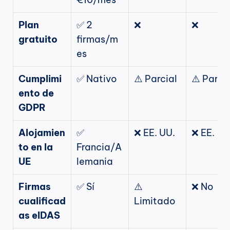
Plan 
✅ 2 
❌
❌
gratuito
firmas/m
es
Cumplimi
✅ Nativo
⚠️ Parcial
⚠️ Parci
ento de 
GDPR
Alojamien
✅ 
❌ EE. UU.
❌ EE. UU
to en la 
Francia/A
UE
lemania
Firmas 
✅ Sí
⚠️ 
❌ No
cualificad
Limitado
as eIDAS