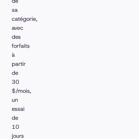
de
sa
catégorie,
avec
des
forfaits
à
partir
de
30
$/mois,
un
essai
de
10
jours