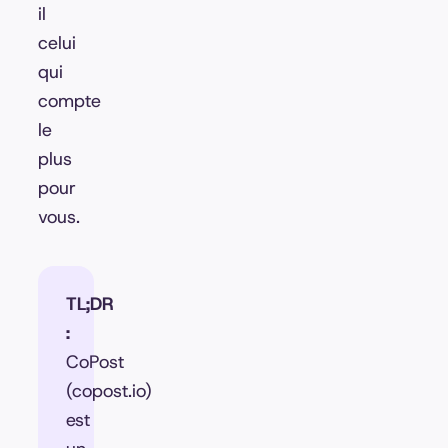
il
celui
qui
compte
le
plus
pour
vous.
TL;DR
:
CoPost
(copost.io)
est