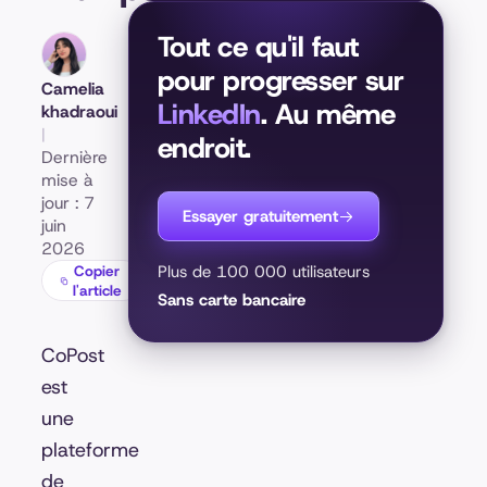
Tout ce qu'il faut
pour progresser sur
Camelia
LinkedIn
. Au même
khadraoui
|
endroit.
Dernière
mise à
jour : 7
Essayer gratuitement
juin
2026
Copier
Plus de 100 000 utilisateurs
l'article
Sans carte bancaire
CoPost
est
une
plateforme
de