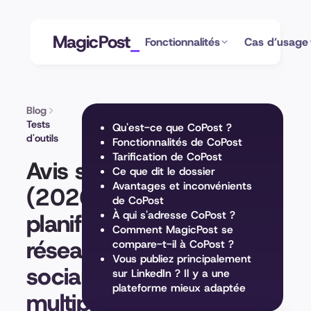
MagicPost
Fonctionnalités
Cas d’usage
Blog
Tests
Qu'est-ce que CoPost ?
d'outils
Fonctionnalités de CoPost
Tarification de CoPost
Avis sur CoPost
Ce que dit le dossier
Avantages et inconvénients
(2026) : un
de CoPost
planificateur de
À qui s'adresse CoPost ?
Comment MagicPost se
réseaux
compare-t-il à CoPost ?
Vous publiez principalement
sociaux
sur LinkedIn ? Il y a une
plateforme mieux adaptée
multiplateforme