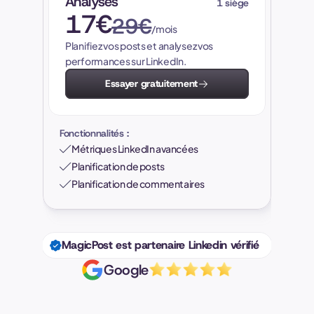
Analyses
1 siège
17€
29€
/mois
Planifiez vos posts et analysez vos
performances sur LinkedIn.
Essayer gratuitement
Fonctionnalités :
Métriques LinkedIn avancées
Planification de posts
Planification de commentaires
MagicPost est partenaire Linkedin vérifié
Google