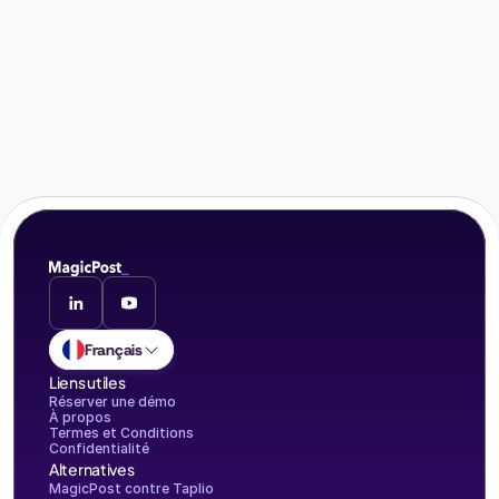
Essayer MagicPost
Aucune carte. Aucun engagement. Juste un vrai gain de t
Essai gratuit à 100 %.
Français
Liens utiles
Réserver une démo
À propos
Termes et Conditions
Confidentialité
Alternatives
MagicPost contre Taplio