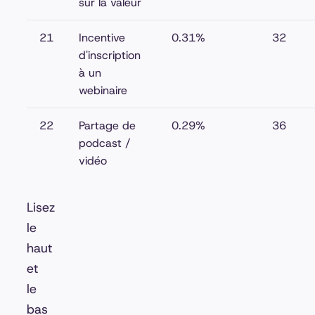
sur la valeur
21
Incentive
0.31%
32
d'inscription
à un
webinaire
22
Partage de
0.29%
36
podcast /
vidéo
Lisez
le
haut
et
le
bas