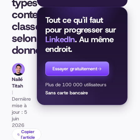
types de
contenus
Tout ce qu'il faut
classés
pour progresser sur
selon les
LinkedIn
. Au même
données
endroit.
Essayer gratuitement
Naïlé
Plus de 100 000 utilisateurs
Titah
|
Sans carte bancaire
Dernière
mise à
jour : 5
juin
2026
Copier
l'article