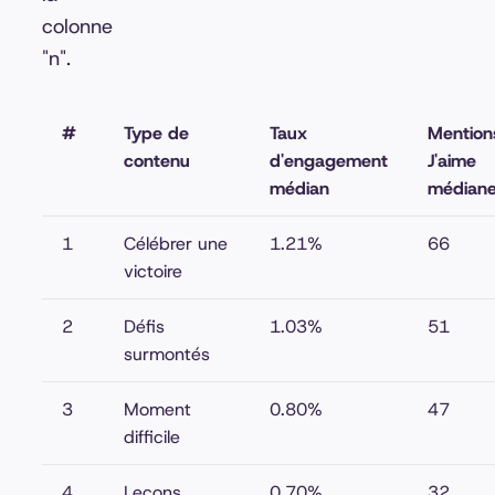
colonne
"n".
#
Type de
Taux
Mention
contenu
d'engagement
J'aime
médian
médian
1
Célébrer une
1.21%
66
victoire
2
Défis
1.03%
51
surmontés
3
Moment
0.80%
47
difficile
4
Leçons
0.70%
32