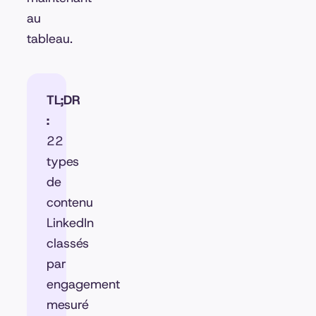
au
tableau.
TL;DR
:
22
types
de
contenu
LinkedIn
classés
par
engagement
mesuré