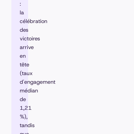
:
la
célébration
des
victoires
arrive
en
tête
(taux
d'engagement
médian
de
1,21
%),
tandis