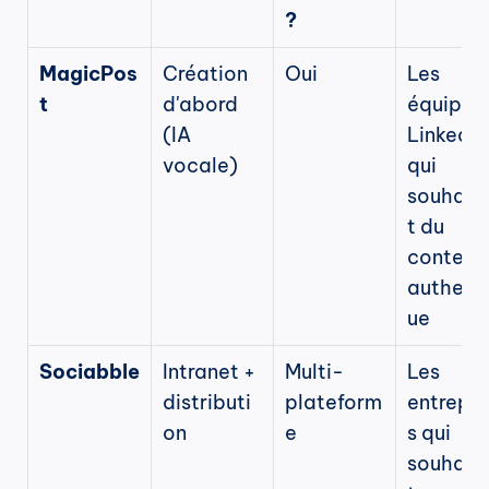
?
MagicPos
Création 
Oui
Les 
t
d'abord 
équipes 
(IA 
LinkedIn 
vocale)
qui 
souhait
t du 
contenu 
authent
ue
Sociabble
Intranet + 
Multi-
Les 
distributi
plateform
entrepri
on
e
s qui 
souhait