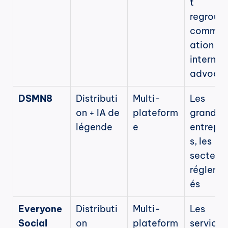
t 
regroupe
commun
ation 
interne e
advoca
DSMN8
Distributi
Multi-
Les 
on + IA de 
plateform
grandes 
légende
e
entrepri
s, les 
secteurs
régleme
és
Everyone
Distributi
Multi-
Les 
Social
on 
plateform
services 