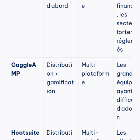
d'abord
e
financie
, les 
secteurs
fortemen
régleme
és
GaggleA
Distributi
Multi-
Les 
MP
on + 
plateform
grandes 
gamificat
e
équipes 
ion
ayant de
difficulté
d'adopt
n
Hootsuite 
Distributi
Multi-
Les 