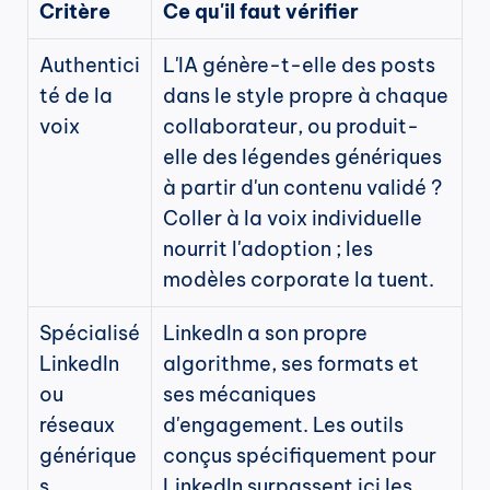
Critère
Ce qu'il faut vérifier
Authentici
L'IA génère-t-elle des posts 
té de la 
dans le style propre à chaque 
voix
collaborateur, ou produit-
elle des légendes génériques 
à partir d'un contenu validé ? 
Coller à la voix individuelle 
nourrit l'adoption ; les 
modèles corporate la tuent.
Spécialisé 
LinkedIn a son propre 
LinkedIn 
algorithme, ses formats et 
ou 
ses mécaniques 
réseaux 
d'engagement. Les outils 
générique
conçus spécifiquement pour 
s
LinkedIn surpassent ici les 