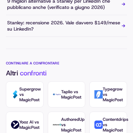
9 migliori alternative a Stanley per LinkedIn che
pubblicano anche (verificato a giugno 2026)
Stanley: recensione 2026. Vale davvero $149/mese
su LinkedIn?
CONTINUARE A CONFRONTARE
Altri
confronti
Supergrow
Typegrow
Taplio vs
vs
vs
MagicPost
MagicPost
MagicPost
AuthoredUp
Contentdrips
Yooz AI vs
vs
vs
MagicPost
MagicPost
MagicPost