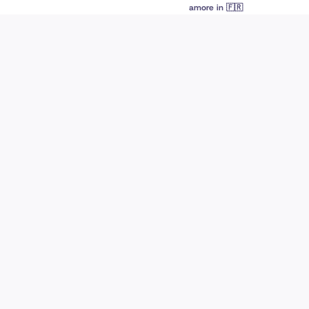
amore in 🇫🇷