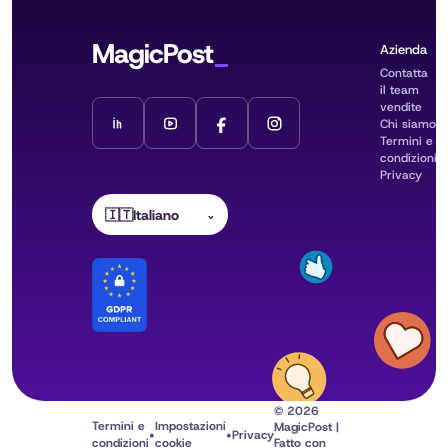
MagicPost
Azienda
Contatta
il team
vendite
Chi siamo
Termini e
condizioni
Privacy
🇮🇹
Italiano
⌄
© 2026
Termini e
Impostazioni
MagicPost |
•
•
Privacy
condizioni
cookie
Fatto con