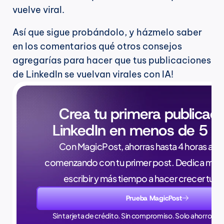
vuelve viral.
Así que sigue probándolo, y házmelo saber 
en los comentarios qué otros consejos 
agregarías para hacer que tus publicaciones 
de LinkedIn se vuelvan virales con IA!
Crea tu primera publicaci
LinkedIn en menos de 5 m
Con MagicPost, ahorras hasta 4 horas a la 
comenzando con tu primer post. Dedica meno
escribir y más tiempo a hacer crecer tu 
Prueba MagicPost
Sin tarjeta de crédito. Sin compromiso. Solo ahorros en