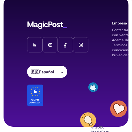
MagicPost
Empresa
Contactar
con ventas
Acerca de
Términos y
condiciones
Privacidad
🇪🇸
Español
⌄
© 2026