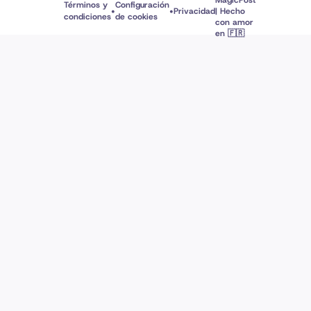
MagicPost
Términos y
Configuración
•
•
Privacidad
| Hecho
condiciones
de cookies
con amor
en 🇫🇷