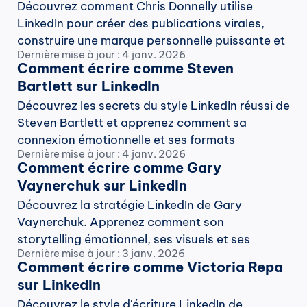
Découvrez comment Chris Donnelly utilise 
LinkedIn pour créer des publications virales, 
construire une marque personnelle puissante et 
Dernière mise à jour : 4 janv. 2026
augmenter l'engagement. Découvrez les secrets 
Comment écrire comme Steven 
de son succès !
Bartlett sur LinkedIn
Découvrez les secrets du style LinkedIn réussi de 
Steven Bartlett et apprenez comment sa 
connexion émotionnelle et ses formats 
Dernière mise à jour : 4 janv. 2026
engageants peuvent inspirer votre contenu.
Comment écrire comme Gary 
Vaynerchuk sur LinkedIn
Découvrez la stratégie LinkedIn de Gary 
Vaynerchuk. Apprenez comment son 
storytelling émotionnel, ses visuels et ses 
Dernière mise à jour : 3 janv. 2026
publications fréquentes maintiennent 
Comment écrire comme Victoria Repa 
l'engagement de 5 millions de followers.
sur LinkedIn
Découvrez le style d'écriture LinkedIn de 