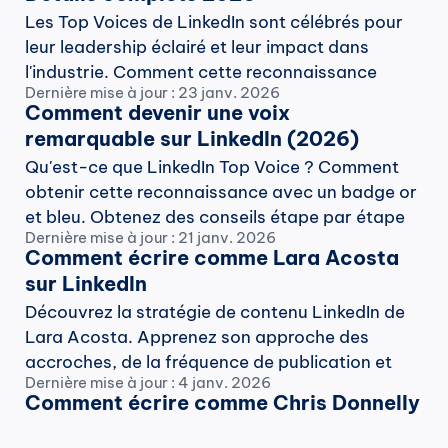
Les Top Voices de LinkedIn sont célébrés pour 
leur leadership éclairé et leur impact dans 
l'industrie. Comment cette reconnaissance 
Dernière mise à jour : 23 janv. 2026
renforce la crédibilité et ouvre des opportunités.
Comment devenir une voix 
remarquable sur LinkedIn (2026)
Qu'est-ce que LinkedIn Top Voice ? Comment 
obtenir cette reconnaissance avec un badge or 
et bleu. Obtenez des conseils étape par étape 
Dernière mise à jour : 21 janv. 2026
sur la façon d'y parvenir et de tirer le meilleur 
Comment écrire comme Lara Acosta 
parti de ses avantages.
sur LinkedIn
Découvrez la stratégie de contenu LinkedIn de 
Lara Acosta. Apprenez son approche des 
accroches, de la fréquence de publication et 
Dernière mise à jour : 4 janv. 2026
des formats de contenu pour accroître la 
Comment écrire comme Chris Donnelly
visibilité de votre profil.