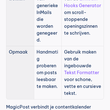
generieke 
Hooks Generator
InMails 
om scroll-
die 
stoppende 
worden 
openingszinnen 
genegeer
te schrijven.
d.
Opmaak
Handmati
Gebruik maken 
g 
van de 
proberen 
ingebouwde 
om posts 
Tekst Formatter
leesbaar 
voor schone, 
te maken.
vette en cursieve 
tekst.
MagicPost verbindt je contentkalender 