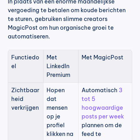
In plaats van een enorme maandelijkse 
vergoeding te betalen om koude berichten 
te sturen, gebruiken slimme creators 
MagicPost om hun organische groei te 
automatiseren.
Functiedo
Met 
Met MagicPost
el
LinkedIn 
Premium
Zichtbaar
Hopen 
Automatisch 
3 
heid 
dat 
tot 5 
verkrijgen
mensen 
hoogwaardige 
op je 
posts per week
profiel 
plannen om de 
klikken na 
feed te 