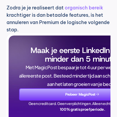
Zodra je je realiseert dat 
organisch bereik
krachtiger is dan betaalde features, is het 
annuleren van Premium de logische volgende 
stap.
Maak je eerste LinkedIn p
minder dan 5 minute
Met MagicPost bespaar je tot 4 uur per week, a
allereerste post. Besteed minder tijd aan schrijve
aan het laten groeien van je bedrijf
Probeer MagicPost
Geen creditcard. Geen verplichtingen. Alleen echte ti
100% gratis proefperiode.